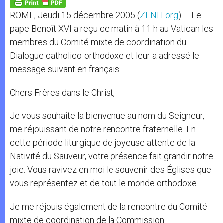
p
g
o
r
p
e
k
ROME, Jeudi 15 décembre 2005 (
ZENIT.org
) – Le
r
pape Benoît XVI a reçu ce matin à 11 h au Vatican les
membres du Comité mixte de coordination du
Dialogue catholico-orthodoxe et leur a adressé le
message suivant en français:
Chers Frères dans le Christ,
Je vous souhaite la bienvenue au nom du Seigneur,
me réjouissant de notre rencontre fraternelle. En
cette période liturgique de joyeuse attente de la
Nativité du Sauveur, votre présence fait grandir notre
joie. Vous ravivez en moi le souvenir des Églises que
vous représentez et de tout le monde orthodoxe.
Je me réjouis également de la rencontre du Comité
mixte de coordination de la Commission