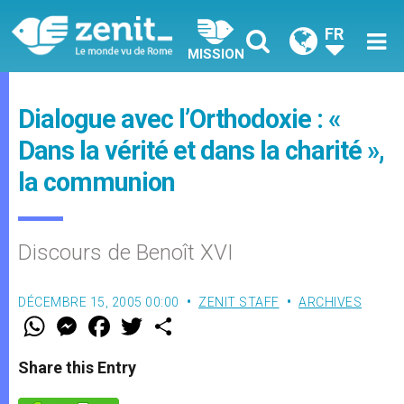
FR
MISSION
Dialogue avec l’Orthodoxie : «
Dans la vérité et dans la charité »,
la communion
Discours de Benoît XVI
DÉCEMBRE 15, 2005 00:00
ZENIT STAFF
ARCHIVES
W
M
F
T
S
h
e
a
w
h
a
s
c
i
a
t
s
e
t
r
Share this Entry
s
e
b
t
e
A
n
o
e