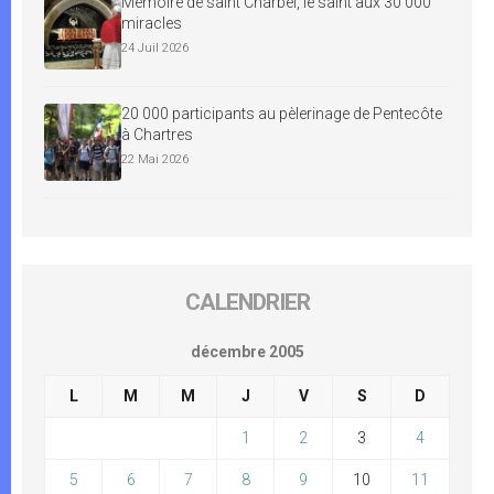
Mémoire de saint Charbel, le saint aux 30 000
miracles
24 Juil 2026
20 000 participants au pèlerinage de Pentecôte
à Chartres
22 Mai 2026
CALENDRIER
décembre 2005
L
M
M
J
V
S
D
1
2
3
4
5
6
7
8
9
10
11