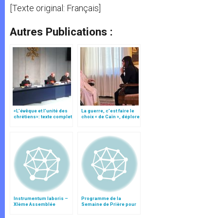
[Texte original: Français]
Autres Publications :
«L’évêque et l’unité des
La guerre, c’est faire le
chrétiens»: texte complet
choix « de Caïn », déplore
du C.P. pour la promotion
le pape François
de l’unité
Instrumentum laboris –
Programme de la
XIème Assemblée
Semaine de Prière pour
Générale Ordinaire du
l'Unité des Chrétiens
Synode des Évêques
2003