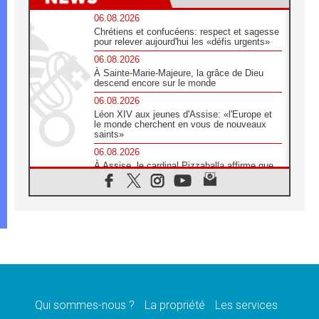
06.08.2026
Chrétiens et confucéens: respect et sagesse
pour relever aujourd'hui les «défis urgents»
06.08.2026
À Sainte-Marie-Majeure, la grâce de Dieu
descend encore sur le monde
06.08.2026
Léon XIV aux jeunes d'Assise: «l'Europe et
le monde cherchent en vous de nouveaux
saints»
06.08.2026
À Assise, le cardinal Pizzaballa affirme que
«les chrétiens veulent la paix»
06.08.2026
Au Mexique, le cardinal Parolin invite à être
aux côtés des marginalisées
06.08.2026
À Assise, le Pape invite les jeunes à
«construire la civilisation de l'amour»
05.08.2026
La visite du Pape en Argentine portera «un
message de paix et de dignité humaine»
Qui sommes-nous ?
La propriété
Les services
05.08.2026