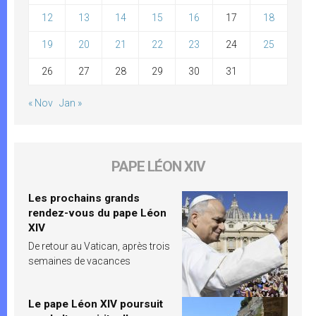
12
13
14
15
16
17
18
19
20
21
22
23
24
25
26
27
28
29
30
31
« Nov
Jan »
PAPE LÉON XIV
Les prochains grands
rendez-vous du pape Léon
XIV
De retour au Vatican, après trois
semaines de vacances
Le pape Léon XIV poursuit