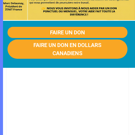
FAIRE UN DON
FAIRE UN DON EN DOLLARS
CANADIENS