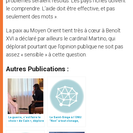
problèmes seraient résolus. Les pays riches doivent
le comprendre. L’aide doit être effective, et pas
seulement des mots ».
La paix au Moyen Orient tient très à cœur à Benoît
XVI a déclaré par ailleurs le cardinal Martino, qui
déplorait pourtant que l’opinion publique ne soit pas
assez « sensible » à cette question.
Autres Publications :
La guerre, c’est faire le
Le Saint-Siège à l´ONU:
choix « de Caïn », déplore
"Non" à tout clonage,
le pape François
"oui" à la liberté de la
science