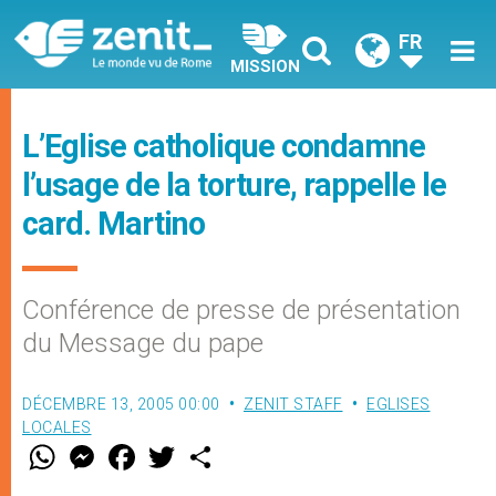
FR
MISSION
L’Eglise catholique condamne
l’usage de la torture, rappelle le
card. Martino
Conférence de presse de présentation
du Message du pape
DÉCEMBRE 13, 2005 00:00
ZENIT STAFF
EGLISES
LOCALES
W
M
F
T
S
h
e
a
w
h
a
s
c
i
a