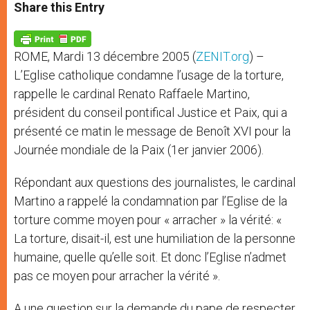
t
s
e
t
r
Share this Entry
s
e
b
t
e
A
n
o
e
p
g
o
r
p
e
k
ROME, Mardi 13 décembre 2005 (
ZENIT.org
) –
r
L’Eglise catholique condamne l’usage de la torture,
rappelle le cardinal Renato Raffaele Martino,
président du conseil pontifical Justice et Paix, qui a
présenté ce matin le message de Benoît XVI pour la
Journée mondiale de la Paix (1er janvier 2006).
Répondant aux questions des journalistes, le cardinal
Martino a rappelé la condamnation par l’Eglise de la
torture comme moyen pour « arracher » la vérité: «
La torture, disait-il, est une humiliation de la personne
humaine, quelle qu’elle soit. Et donc l’Eglise n’admet
pas ce moyen pour arracher la vérité ».
A une question sur la demande du pape de respecter