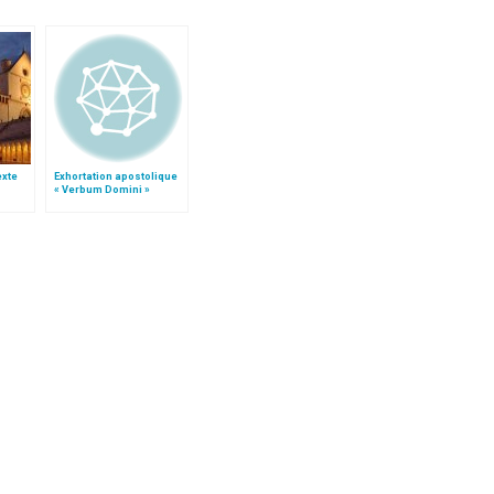
texte
Exhortation apostolique
« Verbum Domini »
e