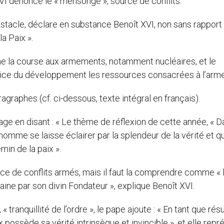
t XVI dénonce le « mensonge », source de conflits.
 obstacle, déclare en substance Benoît XVI, non sans rappor
la Paix ».
e la course aux armements, notamment nucléaires, et le
service du développement les ressources consacrées à l’arm
graphes (cf. ci-dessous, texte intégral en français).
e en disant : « Le thème de réflexion de cette année, « D
l’homme se laisse éclairer par la splendeur de la vérité et qu
min de la paix ».
ce de conflits armés, mais il faut la comprendre comme « l
aine par son divin Fondateur », explique Benoît XVI.
« tranquillité de l’ordre », le pape ajoute : « En tant que résu
ix possède sa vérité intrinsèque et invincible », et elle rep