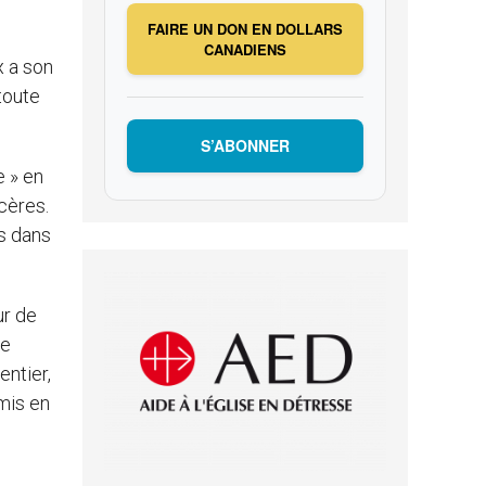
FAIRE UN DON EN DOLLARS
CANADIENS
 a son
toute
S’ABONNER
 » en
cères.
ts dans
ur de
me
entier,
mis en