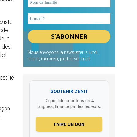
existe
rale
e la
r des
Nous envoyons la newsletter le lundi,
fet,
mardi, mercredi, jeudi et vendredi
st lié
SOUTENIR ZENIT
Disponible pour tous en 4
langues, financé par les lecteurs.
façon
e
FAIRE UN DON