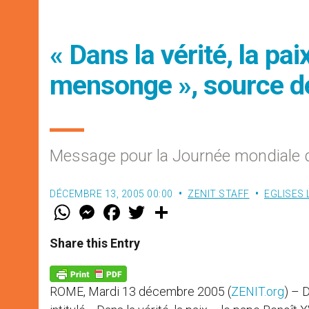
« Dans la vérité, la pa
mensonge », source de
Message pour la Journée mondiale d
DÉCEMBRE 13, 2005 00:00
ZENIT STAFF
EGLISES
W
M
F
T
S
h
e
a
w
h
a
s
c
i
a
t
s
e
t
r
Share this Entry
s
e
b
t
e
A
n
o
e
p
g
o
r
p
e
k
ROME, Mardi 13 décembre 2005 (
ZENIT.org
) – 
r