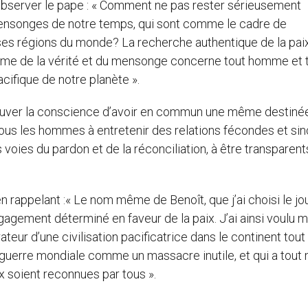
 observer le pape : « Comment ne pas rester sérieusement
ensonges de notre temps, qui sont comme le cadre de
s régions du monde? La recherche authentique de la paix
lème de la vérité et du mensonge concerne tout homme et 
acifique de notre planète ».
rouver la conscience d’avoir en commun une même destinée
e tous les hommes à entretenir des relations fécondes et sin
 voies du pardon et de la réconciliation, à être transparen
 rappelant :« Le nom même de Benoît, que j’ai choisi le jo
agement déterminé en faveur de la paix. J’ai ainsi voulu 
rateur d’une civilisation pacificatrice dans le continent tout 
guerre mondiale comme un massacre inutile, et qui a tout 
x soient reconnues par tous ».