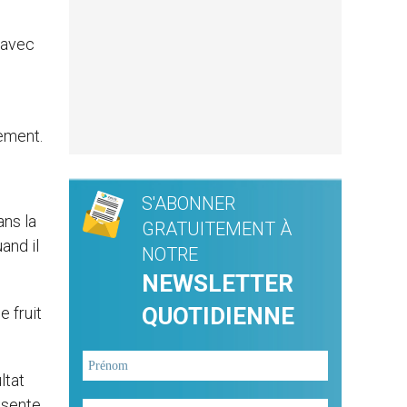
t avec
ement.
S'ABONNER
ans la
GRATUITEMENT À
and il
NOTRE
NEWSLETTER
QUOTIDIENNE
e fruit
ltat
résente