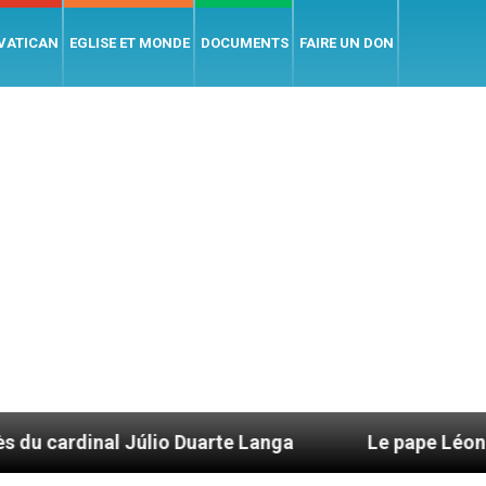
 VATICAN
EGLISE ET MONDE
DOCUMENTS
FAIRE UN DON
úlio Duarte Langa
Le pape Léon XIV évoque un 