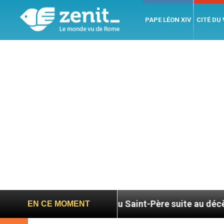
PAPE LÉON XIV
CITÉ DU
Hommage du Saint-Père suite au décès du cardinal J
EN CE MOMENT