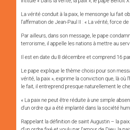
intitulé « Dans la vérité, la paix », le pape Benoî
La vérité conduit à la paix, le mensonge lui fait
l’affirmation de Jean-Paul II : « La vérité, force de 
Par ailleurs, dans son message, le pape condamn
terrorisme, il appelle les nations à mettre au 
Il est en date du 8 décembre et comprend 16 para
Le pape explique le thème choisi pour son messag
vérité, la paix », exprime la conviction que, là où 
le fait, il entreprend presque naturellement le che
« La paix ne peut être réduite à une simple absen
d’un ordre qui a été implanté dans la société hum
Rappelant la définition de saint Augustin – la paix, 
d’un ordre fixé et voulu par l’amour de Dieu, la pa