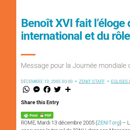
Benoît XVI fait l’éloge
international et du rôl
Message pour la Journée mondiale d
DÉCEMBRE 13, 2005 00:00
ZENIT STAFF
EGLISES
W
M
F
T
S
h
e
a
w
h
a
s
c
i
a
t
s
e
t
r
Share this Entry
s
e
b
t
e
A
n
o
e
p
g
o
r
p
e
k
ROME, Mardi 13 décembre 2005 (
ZENIT.org
) – 
r