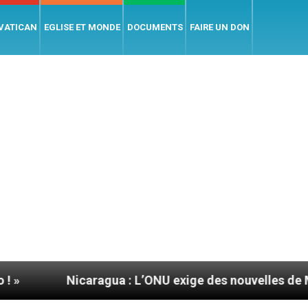
 VATICAN
EGLISE ET MONDE
DOCUMENTS
FAIRE UN DON
Nicaragua : L’ONU exige des nouvelles de Mgr Mata