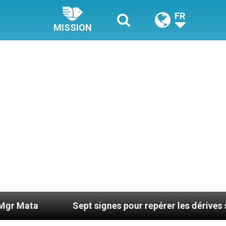
FR
MISSION
Sept signes pour repérer les dérives sectaires du