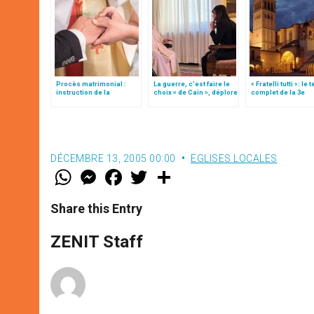
Procès matrimonial :
La guerre, c’est faire le
« Fratelli tutti »: le 
instruction de la
choix « de Caïn », déplore
complet de la 3e
Congrégation pour
le pape François
encyclique du pap
l'éducation catholique
François
DÉCEMBRE 13, 2005 00:00
EGLISES LOCALES
W
M
F
T
S
h
e
a
w
h
a
s
c
i
a
t
s
e
t
r
Share this Entry
s
e
b
t
e
A
n
o
e
p
g
o
r
ZENIT Staff
p
e
k
r