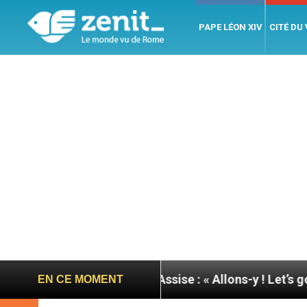
PAPE LÉON XIV
CITÉ DU
rnée du pape à Assise : « Allons-y ! Let’s go ! »
EN CE MOMENT