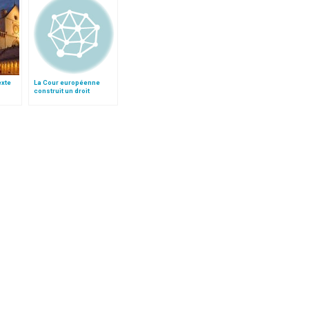
texte
La Cour européenne
construit un droit
e
individuel au suicide
assisté