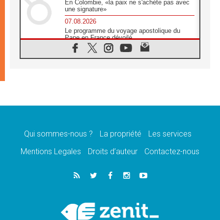
En Colombie, «la paix ne s'achète pas avec
une signature»
07.08.2026
Le programme du voyage apostolique du
Pape en France dévoilé
07.08.2026
1ère Conférence continentale sur l'éducation
catholique en Afrique
07.08.2026
Un logo symbolique pour la venue du Pape
en France
07.08.2026
Cardinal Rossi: «La venue du Pape Léon en
Argentine est un hommage à François»
Qui sommes-nous ?
La propriété
Les services
07.08.2026
Hiroshima et Nagasaki, 81 ans après,
Mentions Legales
Droits d’auteur
Contactez-nous
lancement des «dix jours de prière pour la
paix»
06.08.2026
Préparatifs des JMJ 2027 à Séoul: «c'est
passionnant et l'impatience est immense!»
06.08.2026
Chrétiens et confucéens: respect et sagesse
pour relever les «défis urgents»