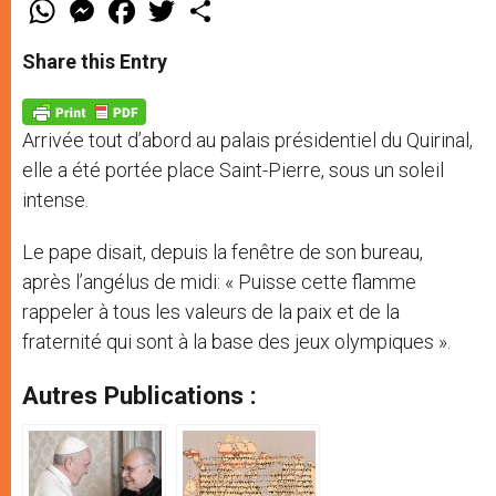
W
M
F
T
S
h
e
a
w
h
a
s
c
i
a
t
s
e
t
r
Share this Entry
s
e
b
t
e
A
n
o
e
p
g
o
r
p
e
k
Arrivée tout d’abord au palais présidentiel du Quirinal,
r
elle a été portée place Saint-Pierre, sous un soleil
intense.
Le pape disait, depuis la fenêtre de son bureau,
après l’angélus de midi: « Puisse cette flamme
rappeler à tous les valeurs de la paix et de la
fraternité qui sont à la base des jeux olympiques ».
Autres Publications :