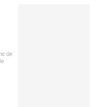
ne de
3e
a