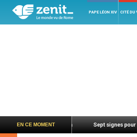
PAPE LÉON XIV
CITÉ DU
lles de Mgr Mata
Sept signes pour repérer les 
EN CE MOMENT