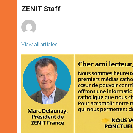
A
n
o
e
p
g
o
r
ZENIT Staff
p
e
k
r
View all articles