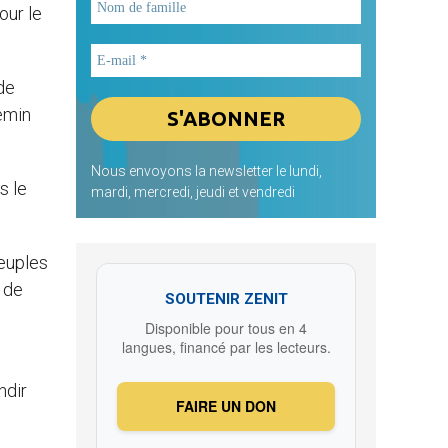
our le
 de
emin
Nous envoyons la newsletter le lundi,
s le
mardi, mercredi, jeudi et vendredi
peuples
 de
SOUTENIR ZENIT
Disponible pour tous en 4
langues, financé par les lecteurs.
ndir
FAIRE UN DON