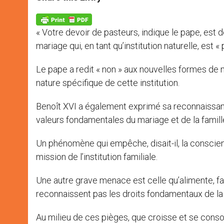
s
e
b
t
e
A
n
o
e
p
g
o
r
p
e
k
« Votre devoir de pasteurs, indique le pape, est 
r
mariage qui, en tant qu’institution naturelle, est «
Le pape a redit « non » aux nouvelles formes de m
nature spécifique de cette institution.
Benoît XVI a également exprimé sa reconnaissan
valeurs fondamentales du mariage et de la famill
Un phénomène qui empêche, disait-il, la conscienc
mission de l’institution familiale.
Une autre grave menace est celle qu’alimente, fais
reconnaissent pas les droits fondamentaux de la f
Au milieu de ces pièges, que croisse et se consoli