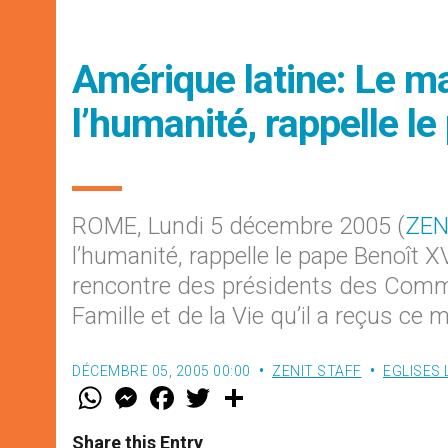
Amérique latine: Le m
l’humanité, rappelle le
ROME, Lundi 5 décembre 2005 (
ZEN
l’humanité, rappelle le pape Benoît 
rencontre des présidents des Commi
Famille et de la Vie qu’il a reçus ce 
DÉCEMBRE 05, 2005 00:00
ZENIT STAFF
EGLISES
W
M
F
T
S
h
e
a
w
h
a
s
c
i
a
t
s
e
t
r
Share this Entry