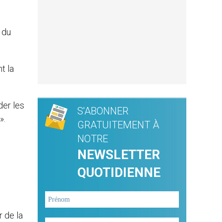
 du
t la
der les
S'ABONNER
».
GRATUITEMENT À
NOTRE
NEWSLETTER
QUOTIDIENNE
r de la