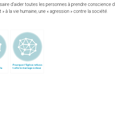
essaire d’aider toutes les personnes à prendre conscience 
t » à la vie humaine, une « agression » contre la société.
Pourquoi l’Eglise refuse-
la
t-elle le mariage à deux
partenaires du même
sexe ?