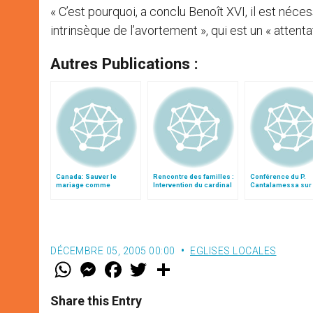
« C’est pourquoi, a conclu Benoît XVI, il est néc
intrinsèque de l’avortement », qui est un « attenta
Autres Publications :
Canada: Sauver le
Rencontre des familles :
Conférence du P.
mariage comme
Intervention du cardinal
Cantalamessa sur 
institution fondamentale
Ouellet
famille
reconnue par l'État
DÉCEMBRE 05, 2005 00:00
EGLISES LOCALES
W
M
F
T
S
h
e
a
w
h
a
s
c
i
a
t
s
e
t
r
Share this Entry
s
e
b
t
e