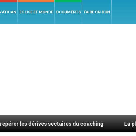
 VATICAN
EGLISE ET MONDE
DOCUMENTS
FAIRE UN DON
dérives sectaires du coaching
La plus belle chos