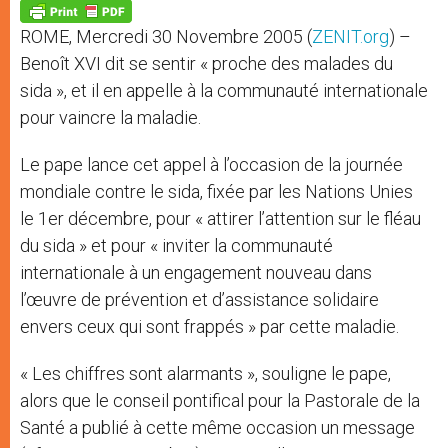
p
g
o
r
p
e
k
ROME, Mercredi 30 Novembre 2005 (
ZENIT.org
) –
r
Benoît XVI dit se sentir « proche des malades du
sida », et il en appelle à la communauté internationale
pour vaincre la maladie.
Le pape lance cet appel à l’occasion de la journée
mondiale contre le sida, fixée par les Nations Unies
le 1er décembre, pour « attirer l’attention sur le fléau
du sida » et pour « inviter la communauté
internationale à un engagement nouveau dans
l’œuvre de prévention et d’assistance solidaire
envers ceux qui sont frappés » par cette maladie.
« Les chiffres sont alarmants », souligne le pape,
alors que le conseil pontifical pour la Pastorale de la
Santé a publié à cette même occasion un message