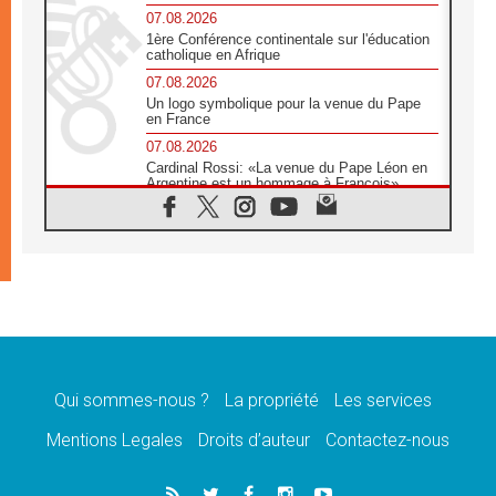
07.08.2026
1ère Conférence continentale sur l'éducation
catholique en Afrique
07.08.2026
Un logo symbolique pour la venue du Pape
en France
07.08.2026
Cardinal Rossi: «La venue du Pape Léon en
Argentine est un hommage à François»
07.08.2026
Hiroshima et Nagasaki, 81 ans après,
lancement des «dix jours de prière pour la
paix»
06.08.2026
Préparatifs des JMJ 2027 à Séoul: «c'est
passionnant et l'impatience est immense!»
06.08.2026
Chrétiens et confucéens: respect et sagesse
pour relever les «défis urgents»
Qui sommes-nous ?
La propriété
Les services
06.08.2026
Mentions Legales
Droits d’auteur
Contactez-nous
À Sainte-Marie-Majeure, la grâce de Dieu
descend encore sur le monde
06.08.2026