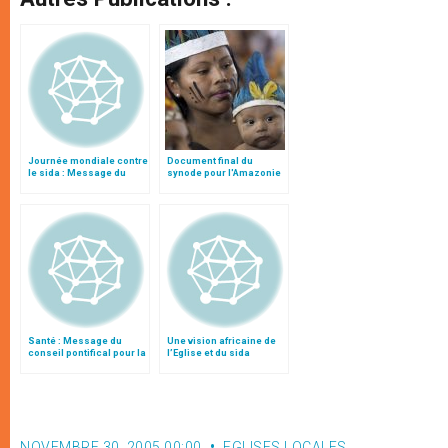
Journée mondiale contre
Document final du
le sida : Message du
synode pour l'Amazonie
Conseil pontifical pour la
en français: traduction
Santé
non officielle
Santé : Message du
Une vision africaine de
conseil pontifical pour la
l’Eglise et du sida
Journée mondiale du
Sida
NOVEMBRE 30, 2005 00:00
EGLISES LOCALES