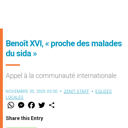
Benoît XVI, « proche des malades
du sida »
Appel à la communauté internationale
NOVEMBRE 30, 2005 00:00
ZENIT STAFF
EGLISES
LOCALES
W
M
F
T
S
h
e
a
w
h
a
s
c
i
a
t
s
e
t
r
Share this Entry
s
e
b
t
e
A
n
o
e