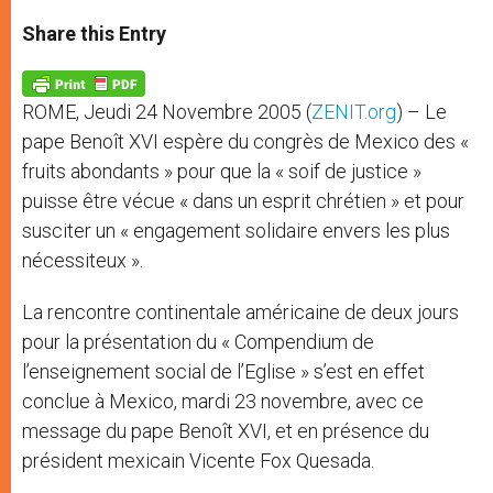
a
s
c
i
a
t
s
e
t
r
Share this Entry
s
e
b
t
e
A
n
o
e
p
g
o
r
p
e
k
ROME, Jeudi 24 Novembre 2005 (
ZENIT.org
) – Le
r
pape Benoît XVI espère du congrès de Mexico des «
fruits abondants » pour que la « soif de justice »
puisse être vécue « dans un esprit chrétien » et pour
susciter un « engagement solidaire envers les plus
nécessiteux ».
La rencontre continentale américaine de deux jours
pour la présentation du « Compendium de
l’enseignement social de l’Eglise » s’est en effet
conclue à Mexico, mardi 23 novembre, avec ce
message du pape Benoît XVI, et en présence du
président mexicain Vicente Fox Quesada.