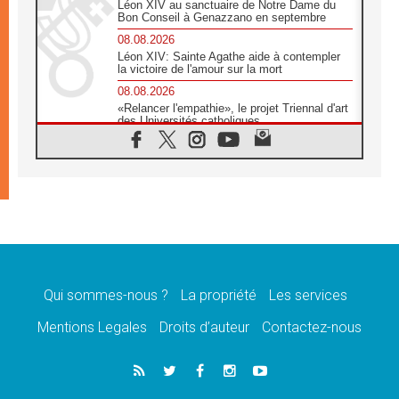
Léon XIV au sanctuaire de Notre Dame du
Bon Conseil à Genazzano en septembre
08.08.2026
Léon XIV: Sainte Agathe aide à contempler
la victoire de l'amour sur la mort
08.08.2026
«Relancer l'empathie», le projet Triennal d'art
des Universités catholiques
08.08.2026
Signis 2026, donner la parole aux religieuses
catholiques
08.08.2026
Au Bangladesh, l'Église accompagne les
Dalits sur le chemin de la dignité
07.08.2026
Philippines: le vicariat apostolique de
Calapan devient un diocèse
Qui sommes-nous ?
La propriété
Les services
07.08.2026
Congo-Brazzaville: le 15 août, entre solennité
Mentions Legales
Droits d’auteur
Contactez-nous
de l'Assomption et mémoire nationale
07.08.2026
«La paix commence par l'empathie» estime
le cardinal Parolin