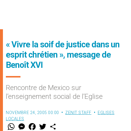
« Vivre la soif de justice dans un
esprit chrétien », message de
Benoît XVI
Rencontre de Mexico sur
l’enseignement social de l’Eglise
NOVEMBRE 24, 2005 00:00
ZENIT STAFF
EGLISES
LOCALES
W
M
F
T
S
h
e
a
w
h