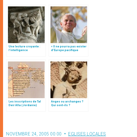
Une lecture croyante :
« Il ne pourra pas exister
l’intelligence
d’Europe pacifique
typologique des deux
sans… »: l’Ukraine, dans
Testaments
la vision de Jean-Paul II
Les inscriptions de Tal
Anges ou archanges ?
Deir Alla (Jordanie)
Qui sont-ils ?
NOVEMBRE 24, 2005 00:00
EGLISES LOCALES