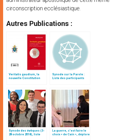
circonscription ecclésiastique.
Autres Publications :
Veritatis gaudium, la
Synode sur la Parole :
nouvelle Constitution
Liste des participants
pour les études
ecclésiastiques
Synode des évêques (3-
La guerre, c’est faire le
28 octobre 2018), liste
choix « de Caïn », déplore
des participants
le pape François