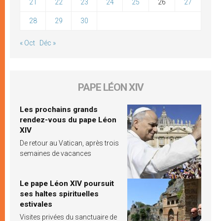
21
22
23
24
25
26
27
28
29
30
« Oct
Déc »
PAPE LÉON XIV
Les prochains grands
rendez-vous du pape Léon
XIV
De retour au Vatican, après trois
semaines de vacances
Le pape Léon XIV poursuit
ses haltes spirituelles
estivales
Visites privées du sanctuaire de