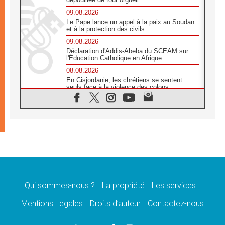
09.08.2026
Le Pape lance un appel à la paix au Soudan
et à la protection des civils
09.08.2026
Déclaration d'Addis-Abeba du SCEAM sur
l'Éducation Catholique en Afrique
08.08.2026
En Cisjordanie, les chrétiens se sentent
seuls face à la violence des colons
08.08.2026
Léon XIV au sanctuaire de Notre Dame du
Bon Conseil à Genazzano en septembre
08.08.2026
Léon XIV: Sainte Agathe aide à contempler
la victoire de l'amour sur la mort
08.08.2026
«Relancer l'empathie», le projet Triennal d'art
des Universités catholiques
Qui sommes-nous ?
La propriété
Les services
08.08.2026
Signis 2026, donner la parole aux religieuses
Mentions Legales
Droits d’auteur
Contactez-nous
catholiques
08.08.2026