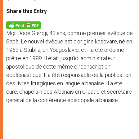
a
s
c
i
a
t
s
e
t
r
Share this Entry
s
e
b
t
e
A
n
o
e
p
g
o
r
p
e
k
Mgr Dodë Gjergji, 43 ans, comme premier évêque de
r
Sapë. Le nouvel évêque est d’origine kosovare, né en
1963 à Stublla, en Yougoslavie, et il a été ordonné
prêtre en 1989. Il était jusqu’ici administrateur
apostolique de cette même circonscription
ecclésiastique. Il a été responsable de la publication
des livres liturgiques en langue albanaise. Il a été
curé, chapelain des Albanais en Croatie et secrétaire
général de la conférence épiscopale albanaise.