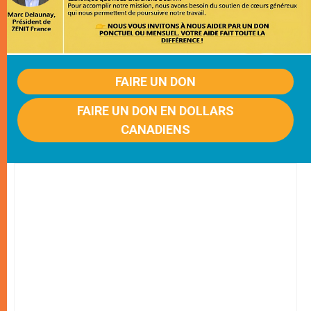
FAIRE UN DON
FAIRE UN DON EN DOLLARS
CANADIENS