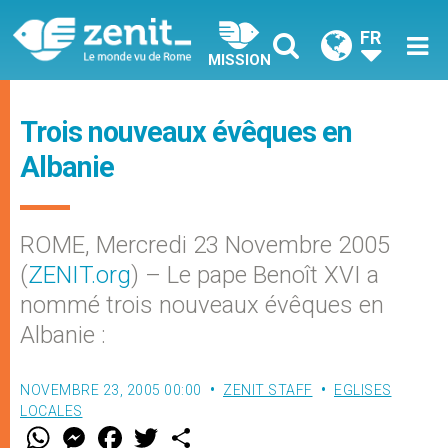
FR
MISSION
Trois nouveaux évêques en
Albanie
ROME, Mercredi 23 Novembre 2005
(
ZENIT.org
) – Le pape Benoît XVI a
nommé trois nouveaux évêques en
Albanie :
NOVEMBRE 23, 2005 00:00
ZENIT STAFF
EGLISES
LOCALES
W
M
F
T
S
h
e
a
w
h