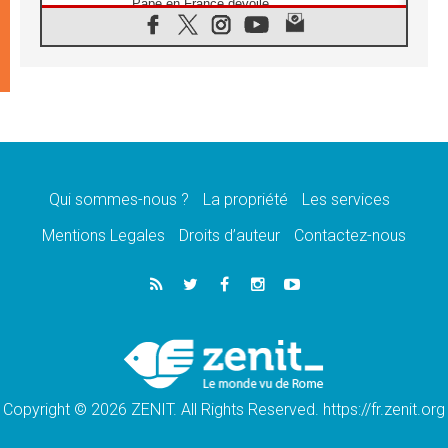
Pape en France dévoilé
07.08.2026
1ère Conférence continentale sur l'éducation
catholique en Afrique
07.08.2026
Un logo symbolique pour la venue du Pape
en France
07.08.2026
Cardinal Rossi: «La venue du Pape Léon en
Argentine est un hommage à François»
Qui sommes-nous ?
La propriété
Les services
07.08.2026
Hiroshima et Nagasaki, 81 ans après,
Mentions Legales
Droits d’auteur
Contactez-nous
lancement des «dix jours de prière pour la
paix»
06.08.2026
Préparatifs des JMJ 2027 à Séoul: «c'est
passionnant et l'impatience est immense!»
06.08.2026
Chrétiens et confucéens: respect et sagesse
pour relever les «défis urgents»
Copyright © 2026 ZENIT. All Rights Reserved. https://fr.zenit.org