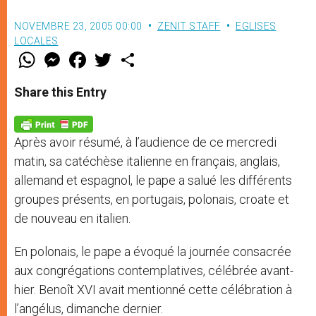
NOVEMBRE 23, 2005 00:00
ZENIT STAFF
EGLISES
LOCALES
W
M
F
T
S
h
e
a
w
h
a
s
c
i
a
t
s
e
t
r
Share this Entry
s
e
b
t
e
A
n
o
e
p
g
o
r
p
e
k
Après avoir résumé, à l’audience de ce mercredi
r
matin, sa catéchèse italienne en français, anglais,
allemand et espagnol, le pape a salué les différents
groupes présents, en portugais, polonais, croate et
de nouveau en italien.
En polonais, le pape a évoqué la journée consacrée
aux congrégations contemplatives, célébrée avant-
hier. Benoît XVI avait mentionné cette célébration à
l’angélus, dimanche dernier.