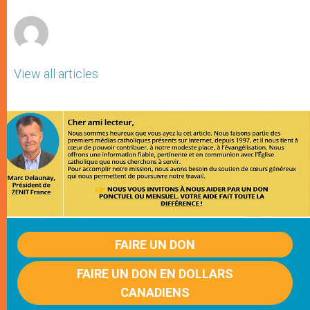
r
View all articles
FAIRE UN DON
FAIRE UN DON EN DOLLARS
CANADIENS