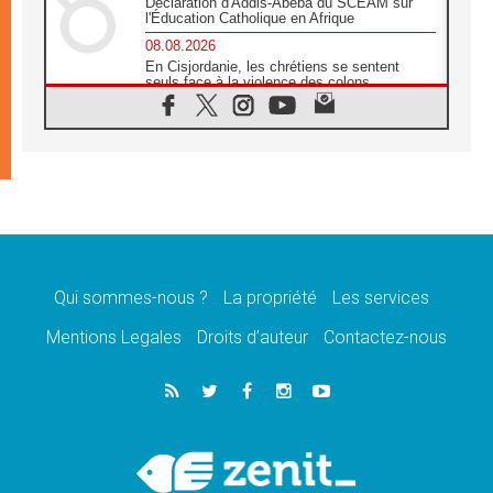
Déclaration d'Addis-Abeba du SCEAM sur
l'Éducation Catholique en Afrique
08.08.2026
En Cisjordanie, les chrétiens se sentent
seuls face à la violence des colons
08.08.2026
Léon XIV au sanctuaire de Notre Dame du
Bon Conseil à Genazzano en septembre
08.08.2026
Léon XIV: Sainte Agathe aide à contempler
la victoire de l'amour sur la mort
08.08.2026
«Relancer l'empathie», le projet Triennal d'art
des Universités catholiques
Qui sommes-nous ?
La propriété
Les services
08.08.2026
Signis 2026, donner la parole aux religieuses
Mentions Legales
Droits d’auteur
Contactez-nous
catholiques
08.08.2026
Au Bangladesh, l'Église accompagne les
Dalits sur le chemin de la dignité
07.08.2026
Philippines: le vicariat apostolique de
Calapan devient un diocèse