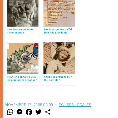
Une lecture croyante :
Les inscriptions de Tal
l’intelligence
Deir Alla (Jordanie)
typologique des deux
Testaments
Peut-on connaitre Dieu
Anges ou archanges ?
en étudiant la Création ?
Qui sont-ils ?
NOVEMBRE 17, 2005 00:00
EGLISES LOCALES
W
M
F
T
S
h
e
a
w
h