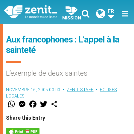
FR
MISSION
Aux francophones : L’appel à la
sainteté
L’exemple de deux saintes
NOVEMBRE 16, 2005 00:00
ZENIT STAFF
EGLISES
LOCALES
W
M
F
T
S
h
e
a
w
h
a
s
c
i
a
t
s
e
t
r
Share this Entry
s
e
b
t
e
A
n
o
e
p
g
o
r