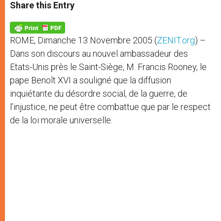
t
s
e
t
r
Share this Entry
s
e
b
t
e
A
n
o
e
p
g
o
r
p
e
k
ROME, Dimanche 13 Novembre 2005 (
ZENIT.org
) –
r
Dans son discours au nouvel ambassadeur des
Etats-Unis près le Saint-Siège, M. Francis Rooney, le
pape Benoît XVI a souligné que la diffusion
inquiétante du désordre social, de la guerre, de
l’injustice, ne peut être combattue que par le respect
de la loi morale universelle.