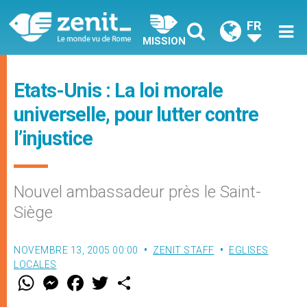
FR
MISSION
Etats-Unis : La loi morale
universelle, pour lutter contre
l’injustice
Nouvel ambassadeur près le Saint-
Siège
NOVEMBRE 13, 2005 00:00
ZENIT STAFF
EGLISES
LOCALES
W
M
F
T
S
h
e
a
w
h
a
s
c
i
a