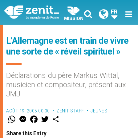
FR
MISSION
L’Allemagne est en train de vivre
une sorte de « réveil spirituel »
Déclarations du père Markus Wittal,
musicien et compositeur, présent aux
JMJ
AOÛT 19, 2005 00:00
ZENIT STAFF
JEUNES
W
M
F
T
S
h
e
a
w
h
a
s
c
i
a
t
s
e
t
r
Share this Entry
s
e
b
t
e