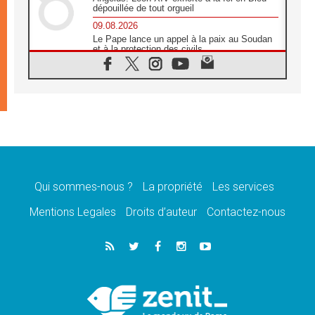
dépouillée de tout orgueil
09.08.2026
Le Pape lance un appel à la paix au Soudan
et à la protection des civils
09.08.2026
Déclaration d'Addis-Abeba du SCEAM sur
l'Éducation Catholique en Afrique
08.08.2026
En Cisjordanie, les chrétiens se sentent
seuls face à la violence des colons
08.08.2026
Léon XIV au sanctuaire de Notre Dame du
Bon Conseil à Genazzano en septembre
Qui sommes-nous ?
La propriété
Les services
08.08.2026
Léon XIV: Sainte Agathe aide à contempler
Mentions Legales
Droits d’auteur
Contactez-nous
la victoire de l'amour sur la mort
08.08.2026
«Relancer l'empathie», le projet Triennal d'art
des Universités catholiques
08.08.2026
Signis 2026, donner la parole aux religieuses
catholiques