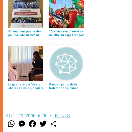
Orientations pastorales
"Christus vivit!", texte de
pour la JMJ au niveau
la lettre du pape François
local (texte intégral)
aux jeunes du monde
La guerre, c’est faire le
Peut-on parler de la
choix « de Caïn », déplore
fraternité des jeunes
le pape François
sans évoquer le « Père »
?
AOÛT 19, 2005 00:00
JEUNES
W
M
F
T
S
h
e
a
w
h
a
s
c
i
a