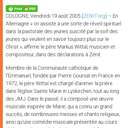
A
n
o
e
p
g
o
r
p
e
k
COLOGNE, Vendredi 19 août 2005 (
ZENIT.org
) – En
r
Allemagne « on assiste à une sorte de réveil spirituel
dans la pastorale des jeunes suscité par la soif des
jeunes qui veulent en savoir toujours plus sur le
Christ », affirme le père Markus Wittal, musicien et
compositeur, dans des déclarations à Zenit.
Membre de la Communauté catholique de
l’Emmanuel, fondée par Pierre Goursat en France en
1972, le père Wittal est chargé d’animer la prière
dans l’église Sainte Marie in Lyskirchen, tout au long
des JMJ. Dans le passé, il a composé une œuvre
musicale inspirée de Marie, qui a connu un grand
succès, de nombreuses messes et chants religieux,
ainsi qu’une comédie musicale présentée au cours