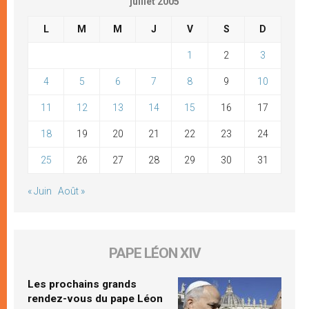
juillet 2005
L
M
M
J
V
S
D
1
2
3
4
5
6
7
8
9
10
11
12
13
14
15
16
17
18
19
20
21
22
23
24
25
26
27
28
29
30
31
« Juin
Août »
PAPE LÉON XIV
Les prochains grands
rendez-vous du pape Léon