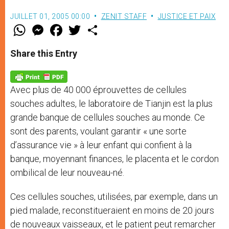
JUILLET 01, 2005 00:00
ZENIT STAFF
JUSTICE ET PAIX
W
M
F
T
S
h
e
a
w
h
a
s
c
i
a
t
s
e
t
r
Share this Entry
s
e
b
t
e
A
n
o
e
p
g
o
r
p
e
k
Avec plus de 40 000 éprouvettes de cellules
r
souches adultes, le laboratoire de Tianjin est la plus
grande banque de cellules souches au monde. Ce
sont des parents, voulant garantir « une sorte
d’assurance vie » à leur enfant qui confient à la
banque, moyennant finances, le placenta et le cordon
ombilical de leur nouveau-né.
Ces cellules souches, utilisées, par exemple, dans un
pied malade, reconstitueraient en moins de 20 jours
de nouveaux vaisseaux, et le patient peut remarcher