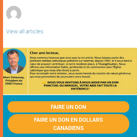
r
View all articles
FAIRE UN DON
FAIRE UN DON EN DOLLARS
CANADIENS