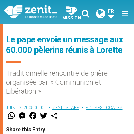
FR
MISSION
Le pape envoie un message aux
60.000 pèlerins réunis à Lorette
Traditionnelle rencontre de prière
organisée par « Communion et
Libération »
JUIN 13, 2005 00:00
ZENIT STAFF
EGLISES LOCALES
W
M
F
T
S
h
e
a
w
h
a
s
c
i
a
t
s
e
t
r
Share this Entry
s
e
b
t
e