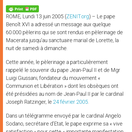
A
n
o
e
p
g
o
r
p
e
k
ROME, Lundi 13 juin 2005 (
ZENIT.org
) – Le pape
r
Benoît XVI a adressé un message aux quelque
60.000 pèlerins qui se sont rendus en pèlerinage de
Macerata jusqu’au sanctuaire marial de Lorette, la
nuit de samedi à dimanche.
Cette année, le pèlerinage a particulièrement
rappelé le souvenir du pape Jean-Paul II et de Mgr
Luigi Giussani, fondateur du mouvement «
Communion et Libération » dont les obsèques ont
été présidées au nom de Jean-Paul II par le cardinal
Joseph Ratzinger, le
24 février 2005
.
Dans un télégramme envoyé par le cardinal Angelo
Sodano, secrétaire d’Etat, le pape exprime sa « vive
satisfaction » pour cette « importante manifestation