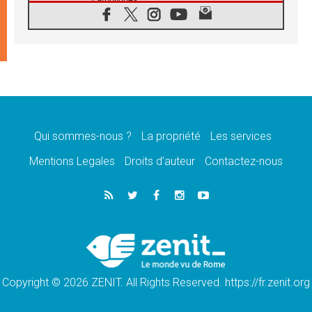
08.08.2026
Au Bangladesh, l'Église accompagne les
Dalits sur le chemin de la dignité
07.08.2026
Philippines: le vicariat apostolique de
Calapan devient un diocèse
07.08.2026
Congo-Brazzaville: le 15 août, entre solennité
de l'Assomption et mémoire nationale
Qui sommes-nous ?
La propriété
Les services
07.08.2026
«La paix commence par l'empathie» estime
Mentions Legales
Droits d’auteur
Contactez-nous
le cardinal Parolin
07.08.2026
En Colombie, «la paix ne s'achète pas avec
une signature»
07.08.2026
Le programme du voyage apostolique du
Pape en France dévoilé
Copyright © 2026 ZENIT. All Rights Reserved. https://fr.zenit.org