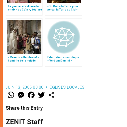
La guerre, c’est faire le
«Du Ciel à la Terre pour
choix « de Caïn », déplore
porter la Terre au Ciel»,
le pape François
par Mgr Francesco Follo
« Revenir à Bethléem! »:
Exhortation apostolique
homélie de la nuit de
« Verbum Domini »
Noël (texte complet)
JUIN 13, 2005 00:00
EGLISES LOCALES
W
M
F
T
S
h
e
a
w
h
a
s
c
i
a
t
s
e
t
r
Share this Entry
s
e
b
t
e
A
n
o
e
p
g
o
r
ZENIT Staff
p
e
k