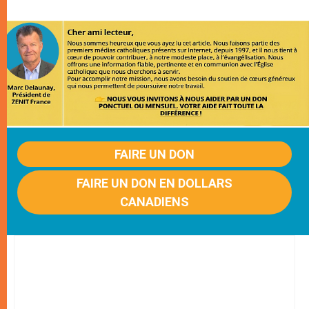
FAIRE UN DON
FAIRE UN DON EN DOLLARS
CANADIENS