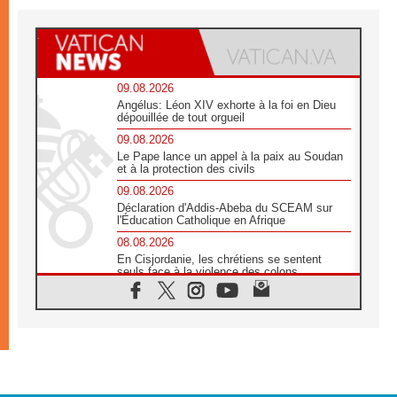
09.08.2026
Angélus: Léon XIV exhorte à la foi en Dieu
dépouillée de tout orgueil
09.08.2026
Le Pape lance un appel à la paix au Soudan
et à la protection des civils
09.08.2026
Déclaration d'Addis-Abeba du SCEAM sur
l'Éducation Catholique en Afrique
08.08.2026
En Cisjordanie, les chrétiens se sentent
seuls face à la violence des colons
08.08.2026
Léon XIV au sanctuaire de Notre Dame du
Bon Conseil à Genazzano en septembre
08.08.2026
Léon XIV: Sainte Agathe aide à contempler
la victoire de l'amour sur la mort
08.08.2026