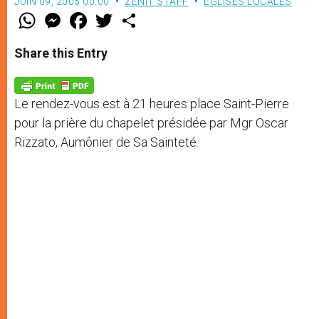
JUIN 09, 2005 00:00
ZENIT STAFF
EGLISES LOCALES
W
M
F
T
S
h
e
a
w
h
a
s
c
i
a
t
s
e
t
r
Share this Entry
s
e
b
t
e
A
n
o
e
p
g
o
r
p
e
k
Le rendez-vous est à 21 heures place Saint-Pierre
r
pour la prière du chapelet présidée par Mgr Oscar
Rizzato, Aumônier de Sa Sainteté.