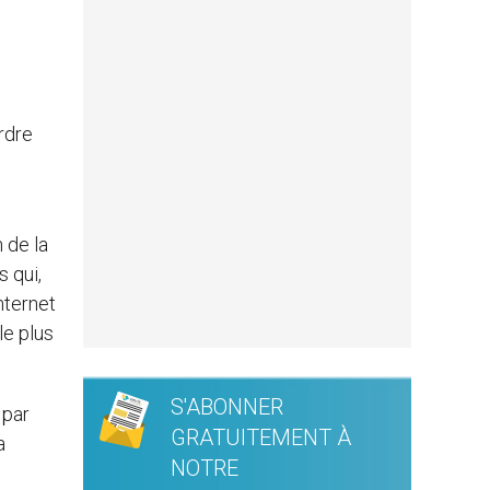
rdre
 de la
 qui,
nternet
le plus
S'ABONNER
 par
GRATUITEMENT À
a
NOTRE