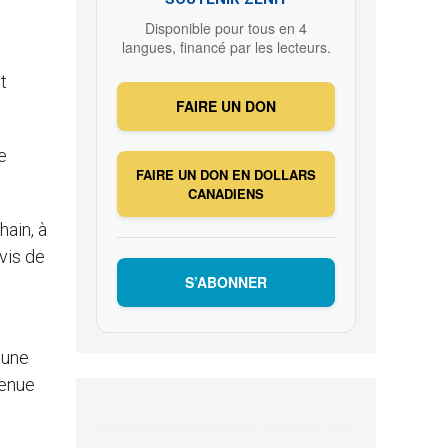
Disponible pour tous en 4
langues, financé par les lecteurs.
t
FAIRE UN DON
e
FAIRE UN DON EN DOLLARS
CANADIENS
hain, à
vis de
S’ABONNER
 une
venue