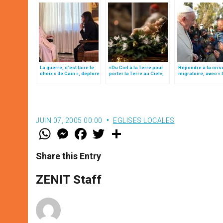
La guerre, c’est faire le
«Du Ciel à la Terre pour
Répondre à la cris
choix « de Caïn », déplore
porter la Terre au Ciel»,
migratoire, avec « 
le pape François
par Mgr Francesco Follo
style de l’humanité
(texte complet)
JUIN 07, 2005 00:00
EGLISES LOCALES
W
M
F
T
S
h
e
a
w
h
a
s
c
i
a
t
s
e
t
r
Share this Entry
s
e
b
t
e
A
n
o
e
p
g
o
r
ZENIT Staff
p
e
k
r