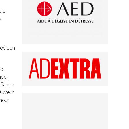
ble
.
ncé son
de
nce,
nfiance
Sauveur
amour