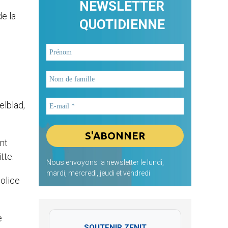
NEWSLETTER
e la
QUOTIDIENNE
elblad,
nt
tte.
Nous envoyons la newsletter le lundi,
mardi, mercredi, jeudi et vendredi
police
e
SOUTENIR ZENIT