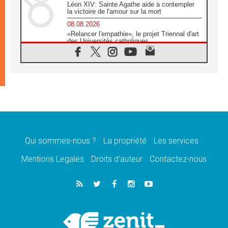
Léon XIV: Sainte Agathe aide à contempler
la victoire de l'amour sur la mort
08.08.2026
«Relancer l'empathie», le projet Triennal d'art
des Universités catholiques
08.08.2026
Signis 2026, donner la parole aux religieuses
catholiques
08.08.2026
Au Bangladesh, l'Église accompagne les
Dalits sur le chemin de la dignité
07.08.2026
Philippines: le vicariat apostolique de
Calapan devient un diocèse
Qui sommes-nous ?
La propriété
Les services
07.08.2026
Congo-Brazzaville: le 15 août, entre solennité
Mentions Legales
Droits d’auteur
Contactez-nous
de l'Assomption et mémoire nationale
07.08.2026
«La paix commence par l'empathie» estime
le cardinal Parolin
07.08.2026
En Colombie, «la paix ne s'achète pas avec
une signature»