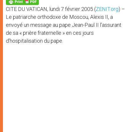
p
g
o
r
p
e
k
CITE DU VATICAN, lundi 7 février 2005 (
ZENIT.org
) –
r
Le patriarche orthodoxe de Moscou, Alexis II, a
envoyé un message au pape Jean-Paul II l’assurant
de sa « prière fraternelle » en ces jours
d’hospitalisation du pape.