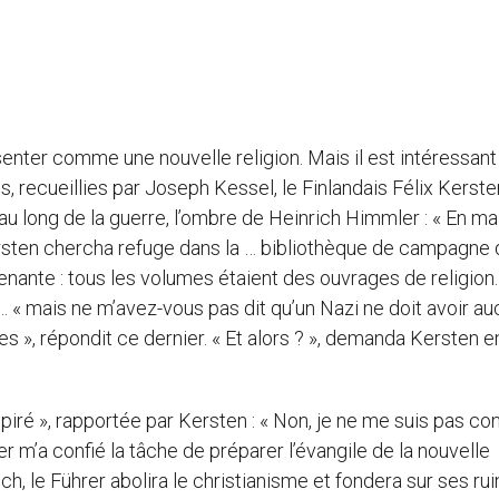
senter comme une nouvelle religion. Mais il est intéressant
 recueillies par Joseph Kessel, le Finlandais Félix Kersten
au long de la guerre, l’ombre de Heinrich Himmler : « En ma
rsten chercha refuge dans la … bibliothèque de campagne 
renante : tous les volumes étaient des ouvrages de religion
… « mais ne m’avez-vous pas dit qu’un Nazi ne doit avoir a
tes », répondit ce dernier. « Et alors ? », demanda Kersten e
spiré », rapportée par Kersten : « Non, je ne me suis pas con
r m’a confié la tâche de préparer l’évangile de la nouvelle
ch, le Führer abolira le christianisme et fondera sur ses rui