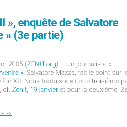
XII », enquête de Salvatore
 » (3e partie)
er 2005 (
ZENIT.org
) – Un journaliste «
vvenire »
, Salvatore Mazza, fait le point sur l
pe Pie XII. Nous traduisons cette troisième pa
, cf.
Zenit, 19 janvier
et pour la deuxième,
Ze
CALES