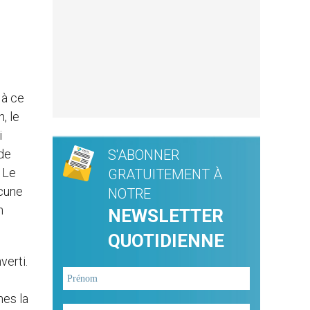
 à ce
, le
i
de
S'ABONNER
. Le
GRATUITEMENT À
ucune
NOTRE
n
NEWSLETTER
QUOTIDIENNE
verti.
nes la