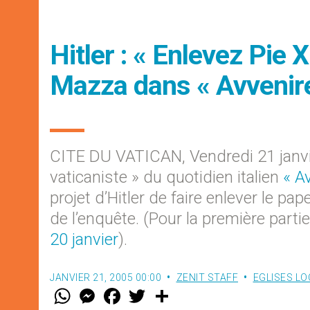
Hitler : « Enlevez Pie 
Mazza dans « Avvenire
CITE DU VATICAN, Vendredi 21 janvi
vaticaniste » du quotidien italien
« A
projet d’Hitler de faire enlever le pa
de l’enquête. (Pour la première partie
20 janvier
).
JANVIER 21, 2005 00:00
ZENIT STAFF
EGLISES LO
W
M
F
T
S
h
e
a
w
h