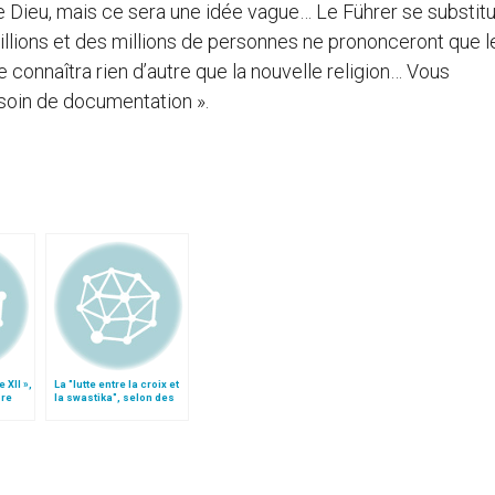
e Dieu, mais ce sera une idée vague… Le Führer se substit
illions et des millions de personnes ne prononceront que 
ne connaîtra rien d’autre que la nouvelle religion… Vous
soin de documentation ».
e XII »,
La "lutte entre la croix et
ore
la swastika", selon des
nire »
archives des Etats-Unis