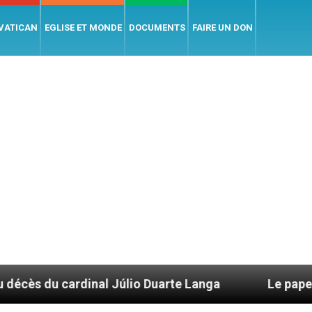
 VATICAN
EGLISE ET MONDE
DOCUMENTS
FAIRE UN DON
nal Júlio Duarte Langa
Le pape Léon XIV évoqu