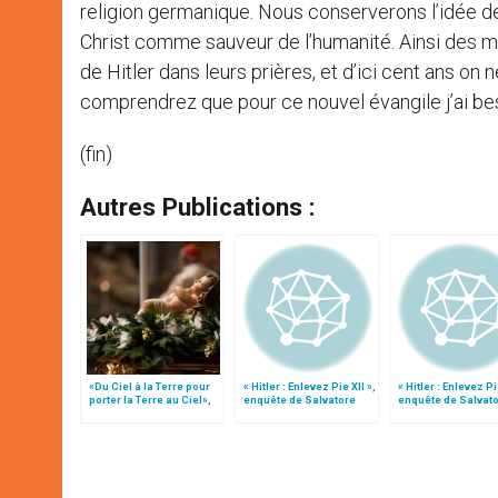
religion germanique. Nous conserverons l’idée d
Christ comme sauveur de l’humanité. Ainsi des m
de Hitler dans leurs prières, et d’ici cent ans on 
comprendrez que pour ce nouvel évangile j’ai be
(fin)
Autres Publications :
«Du Ciel à la Terre pour
« Hitler : Enlevez Pie XII »,
« Hitler : Enlevez Pi
porter la Terre au Ciel»,
enquête de Salvatore
enquête de Salvat
par Mgr Francesco Follo
Mazza dans « Avvenire »
Mazza dans « Avve
(2)