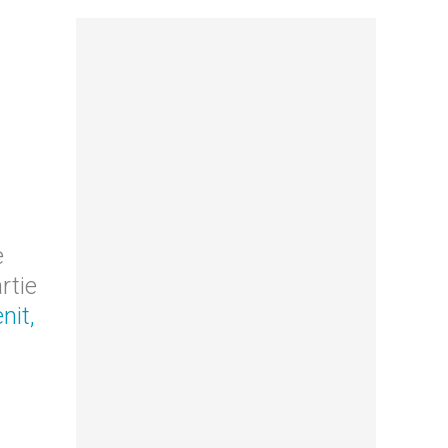
e
rtie
nit,