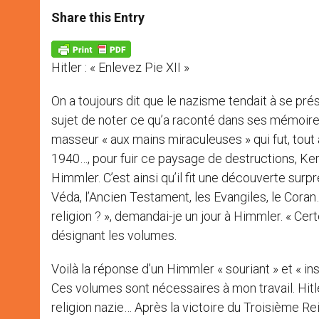
a
s
c
i
a
t
s
e
t
r
Share this Entry
s
e
b
t
e
A
n
o
e
p
g
o
r
p
e
k
Hitler : « Enlevez Pie XII »
r
On a toujours dit que le nazisme tendait à se pré
sujet de noter ce qu’a raconté dans ses mémoires,
masseur « aux mains miraculeuses » qui fut, tout 
1940…, pour fuir ce paysage de destructions, Ke
Himmler. C’est ainsi qu’il fit une découverte surp
Véda, l’Ancien Testament, les Evangiles, le Coran
religion ? », demandai-je un jour à Himmler. « Cer
désignant les volumes.
Voilà la réponse d’un Himmler « souriant » et « in
Ces volumes sont nécessaires à mon travail. Hitle
religion nazie… Après la victoire du Troisième Rei