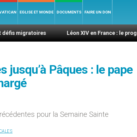
 VATICAN
EGLISE ET MONDE
DOCUMENTS
FAIRE UN DON
toires
Léon XIV en France : le programme détail
es jusqu’à Pâques : le pape
hargé
écédentes pour la Semaine Sainte
CALES