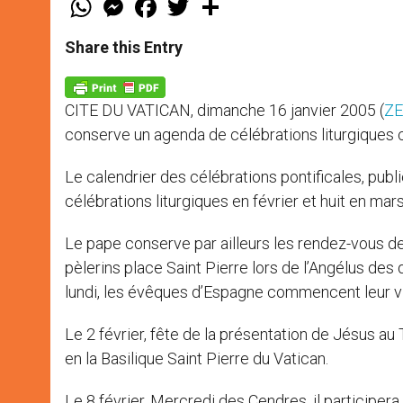
h
e
a
w
h
a
s
c
i
a
t
s
e
t
r
Share this Entry
s
e
b
t
e
A
n
o
e
p
g
o
r
p
e
k
CITE DU VATICAN, dimanche 16 janvier 2005 (
ZE
r
conserve un agenda de célébrations liturgiques
Le calendrier des célébrations pontificales, publi
célébrations liturgiques en février et huit en ma
Le pape conserve par ailleurs les rendez-vous d
pèlerins place Saint Pierre lors de l’Angélus des
lundi, les évêques d’Espagne commencent leur vis
Le 2 février, fête de la présentation de Jésus a
en la Basilique Saint Pierre du Vatican.
Le 8 février, Mercredi des Cendres, il participera