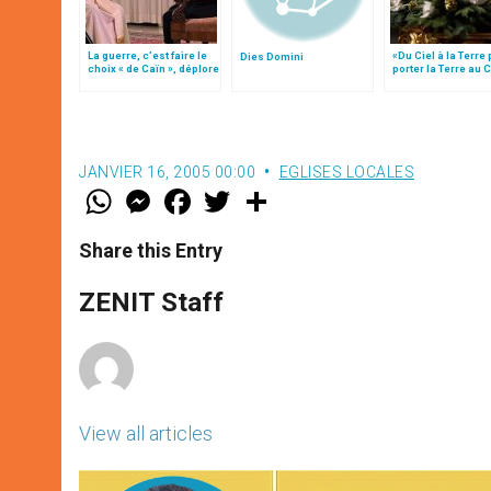
La guerre, c’est faire le
«Du Ciel à la Terre
Dies Domini
choix « de Caïn », déplore
porter la Terre au C
le pape François
par Mgr Francesco 
JANVIER 16, 2005 00:00
EGLISES LOCALES
W
M
F
T
S
h
e
a
w
h
a
s
c
i
a
t
s
e
t
r
Share this Entry
s
e
b
t
e
A
n
o
e
p
g
o
r
ZENIT Staff
p
e
k
r
View all articles