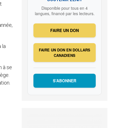
t
Disponible pour tous en 4
langues, financé par les lecteurs.
année,
FAIRE UN DON
 la
FAIRE UN DON EN DOLLARS
CANADIENS
n à se
iège.
S’ABONNER
tion.