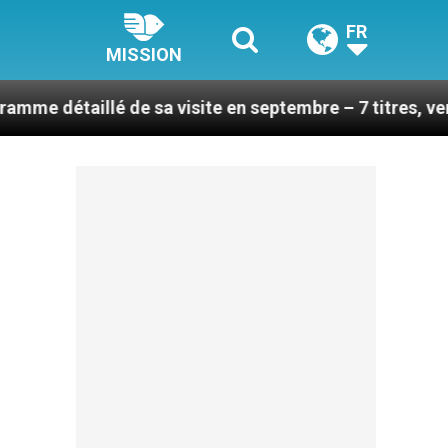
FR
MISSION
lé de sa visite en septembre – 7 titres, vendredi 7 aoû