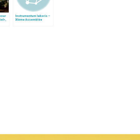
 pour
Instrumentum laboris –
iel»,
XIème Assemblée
Follo
Générale Ordinaire du
Synode des Évêques