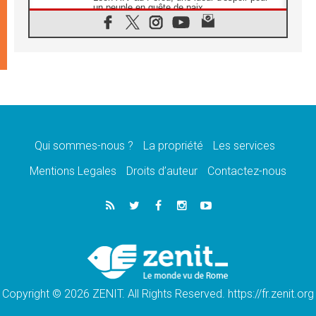
un peuple en quête de paix
05.08.2026
SCEAM: L'Église en Afrique vers
l'Assemblée ecclésiale de 2028 depuis
Addis-Abeba
05.08.2026
Le Pape exprime ses condoléances suite au
décès du cardinal Júlio Langa
05.08.2026
Le Pape attendu en novembre en Uruguay,
en Argentine et au Pérou
Qui sommes-nous ?
La propriété
Les services
05.08.2026
Mentions Legales
Droits d’auteur
Contactez-nous
Audience générale: la prière est un acte
d'espérance
04.08.2026
Léon XIV invite les Chevaliers de Colomb à
être des «prophètes de l'harmonie»
04.08.2026
Au Nigéria, attaques d'église, meurtre et
enlèvements de religieux suscitent l'émotion
Copyright © 2026 ZENIT. All Rights Reserved. https://fr.zenit.org