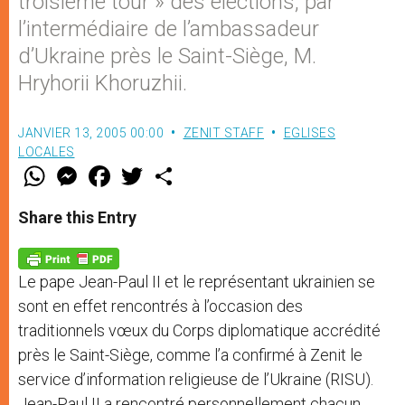
troisième tour » des élections, par
l’intermédiaire de l’ambassadeur
d’Ukraine près le Saint-Siège, M.
Hryhorii Khoruzhii.
JANVIER 13, 2005 00:00
ZENIT STAFF
EGLISES
LOCALES
W
M
F
T
S
h
e
a
w
h
a
s
c
i
a
t
s
e
t
r
Share this Entry
s
e
b
t
e
A
n
o
e
p
g
o
r
p
e
k
Le pape Jean-Paul II et le représentant ukrainien se
r
sont en effet rencontrés à l’occasion des
traditionnels vœux du Corps diplomatique accrédité
près le Saint-Siège, comme l’a confirmé à Zenit le
service d’information religieuse de l’Ukraine (RISU).
Jean-Paul II a rencontré personnellement chacun