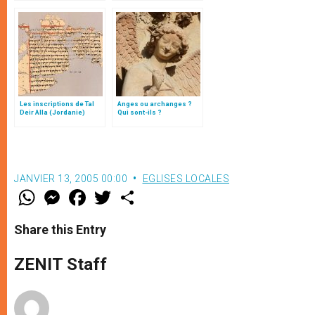
Testaments
la vision de Jean-Paul II
Les inscriptions de Tal
Anges ou archanges ?
Deir Alla (Jordanie)
Qui sont-ils ?
JANVIER 13, 2005 00:00
EGLISES LOCALES
W
M
F
T
S
h
e
a
w
h
a
s
c
i
a
t
s
e
t
r
Share this Entry
s
e
b
t
e
A
n
o
e
p
g
o
r
ZENIT Staff
p
e
k
r