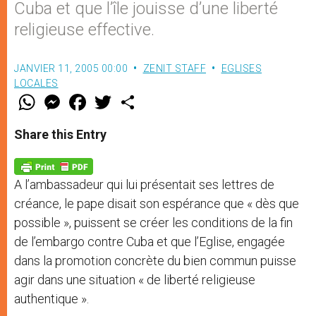
Cuba et que l’île jouisse d’une liberté
religieuse effective.
JANVIER 11, 2005 00:00
ZENIT STAFF
EGLISES
LOCALES
W
M
F
T
S
h
e
a
w
h
a
s
c
i
a
t
s
e
t
r
Share this Entry
s
e
b
t
e
A
n
o
e
p
g
o
r
p
e
k
A l’ambassadeur qui lui présentait ses lettres de
r
créance, le pape disait son espérance que « dès que
possible », puissent se créer les conditions de la fin
de l’embargo contre Cuba et que l’Eglise, engagée
dans la promotion concrète du bien commun puisse
agir dans une situation « de liberté religieuse
authentique ».