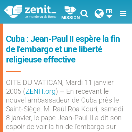
FR
MISSION
Cuba : Jean-Paul II espère la fin
de l’embargo et une liberté
religieuse effective
CITE DU VATICAN, Mardi 11 janvier
2005 (
ZENIT.org
) – En recevant le
nouvel ambassadeur de Cuba près le
Saint-Siège, M. Raúl Roa Kourí, samedi
8 janvier, le pape Jean-Paul II a dit son
espoir de voir la fin de l’embargo sur