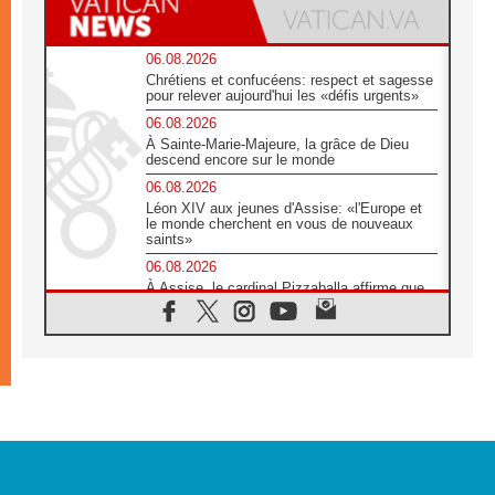
06.08.2026
Chrétiens et confucéens: respect et sagesse
pour relever aujourd'hui les «défis urgents»
06.08.2026
À Sainte-Marie-Majeure, la grâce de Dieu
descend encore sur le monde
06.08.2026
Léon XIV aux jeunes d'Assise: «l'Europe et
le monde cherchent en vous de nouveaux
saints»
06.08.2026
À Assise, le cardinal Pizzaballa affirme que
«les chrétiens veulent la paix»
06.08.2026
Au Mexique, le cardinal Parolin invite à être
aux côtés des marginalisées
06.08.2026
À Assise, le Pape invite les jeunes à
«construire la civilisation de l'amour»
05.08.2026
La visite du Pape en Argentine portera «un