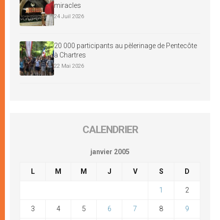
miracles
24 Juil 2026
20 000 participants au pèlerinage de Pentecôte
à Chartres
22 Mai 2026
CALENDRIER
janvier 2005
L
M
M
J
V
S
D
1
2
3
4
5
6
7
8
9