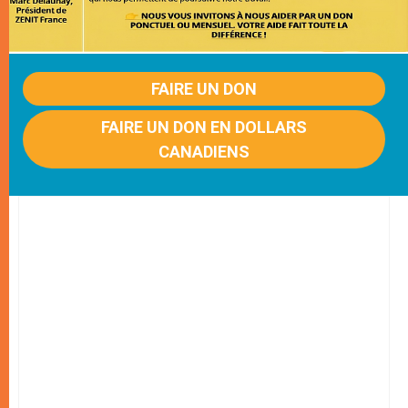
FAIRE UN DON
FAIRE UN DON EN DOLLARS
CANADIENS