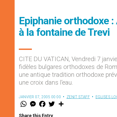
Epiphanie orthodoxe :
à la fontaine de Trevi
CITE DU VATICAN, Vendredi 7 janvie
fidèles bulgares orthodoxes de Rome 
une antique tradition orthodoxe prév
une croix dans l’eau.
JANVIER 07, 2005 00:00
ZENIT STAFF
EGLISES LO
W
M
F
T
S
h
e
a
w
h
a
s
c
i
a
t
s
e
t
r
Share this Entry