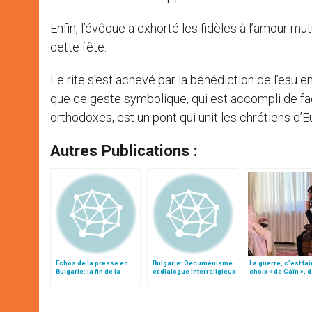
Enfin, l’évêque a exhorté les fidèles à l’amour mut
cette fête.
Le rite s’est achevé par la bénédiction de l’eau en 
que ce geste symbolique, qui est accompli de 
orthodoxes, est un pont qui unit les chrétiens d’E
Autres Publications :
Echos de la presse en
Bulgarie: Oecuménisme
La guerre, c’est fai
Bulgarie: la fin de la
et dialogue interreligieux
choix « de Caïn », 
"piste bulgare"
le pape François