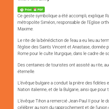
s
e
b
t
e
A
n
o
e
p
g
o
r
p
e
k
Ce geste symbolique a été accompli, explique Rad
r
métropolite Siméon, responsable de l’Eglise orth
Maxime.
Le rite de la bénédiction de l’eau a eu lieu au ter
l’église des Saints Vincent et Anastase, donnée 
Rome pour le culte liturgique, dans le cadre de so
Des centaines de touristes ont assisté au rite, a
éternelle.
L’évêque bulgare a conduit la prière des fidèles e
Nation italienne, et de la Bulgarie, ainsi que pour 
L’évêque Tihon a remercié Jean-Paul II pour le d
célébrer au nom du rapprochement et de l’union d