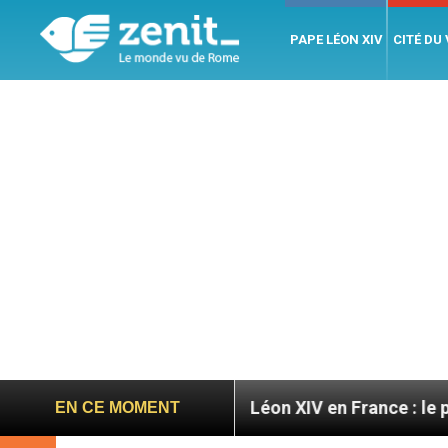
PAPE LÉON XIV
CITÉ DU
ratoires
Léon XIV en France : le programme déta
EN CE MOMENT