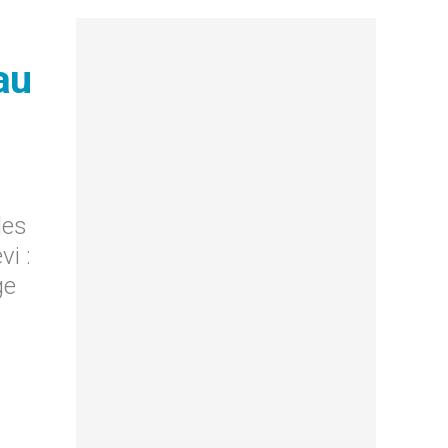
au
les
vi :
ge