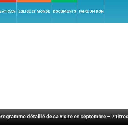
 VATICAN
EGLISE ET MONDE
DOCUMENTS
FAIRE UN DON
illé de sa visite en septembre – 7 titres, vendredi 7 a