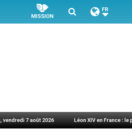
FR
MISSION
oût 2026
Léon XIV en France : le programme dét