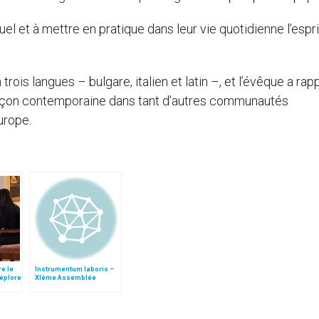
uel et à mettre en pratique dans leur vie quotidienne l’espr
trois langues – bulgare, italien et latin –, et l’évêque a rap
façon contemporaine dans tant d’autres communautés
urope.
re le
Instrumentum laboris –
déplore
XIème Assemblée
Générale Ordinaire du
Synode des Évêques