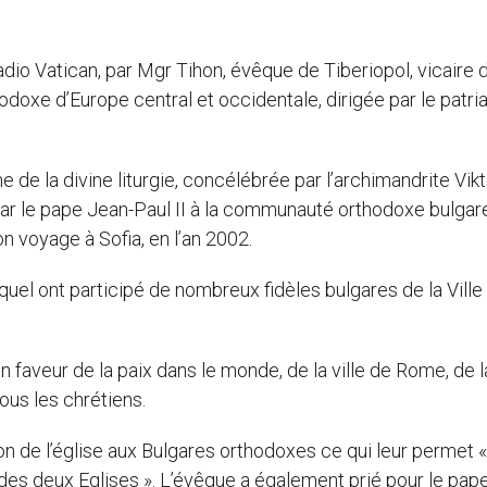
io Vatican, par Mgr Tihon, évêque de Tiberiopol, vicaire 
odoxe d’Europe central et occidentale, dirigée par le patri
me de la divine liturgie, concélébrée par l’archimandrite Vikt
par le pape Jean-Paul II à la communauté orthodoxe bulgar
n voyage à Sofia, en l’an 2002.
uquel ont participé de nombreux fidèles bulgares de la Ville
n faveur de la paix dans le monde, de la ville de Rome, de l
tous les chrétiens.
on de l’église aux Bulgares orthodoxes ce qui leur permet 
es deux Eglises ». L’évêque a également prié pour le pape