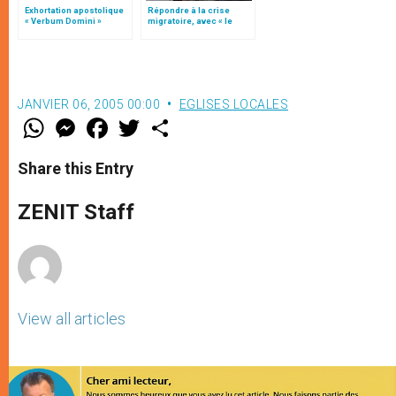
Exhortation apostolique
Répondre à la crise
« Verbum Domini »
migratoire, avec « le
style de l’humanité »!
(texte complet)
JANVIER 06, 2005 00:00
EGLISES LOCALES
W
M
F
T
S
h
e
a
w
h
a
s
c
i
a
t
s
e
t
r
Share this Entry
s
e
b
t
e
A
n
o
e
p
g
o
r
ZENIT Staff
p
e
k
r
View all articles