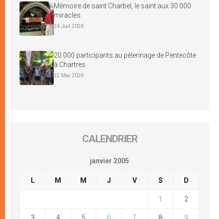
Mémoire de saint Charbel, le saint aux 30 000
miracles
24 Juil 2026
20 000 participants au pèlerinage de Pentecôte
à Chartres
22 Mai 2026
CALENDRIER
janvier 2005
L
M
M
J
V
S
D
1
2
3
4
5
6
7
8
9