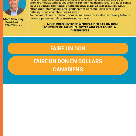
FAIRE UN DON
FAIRE UN DON EN DOLLARS
CANADIENS