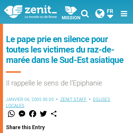
FR
MISSION
Le pape prie en silence pour
toutes les victimes du raz-de-
marée dans le Sud-Est asiatique
Il rappelle le sens de l’Epiphanie
JANVIER 06, 2005 00:00
ZENIT STAFF
EGLISES
LOCALES
W
M
F
T
S
h
e
a
w
h
a
s
c
i
a
t
s
e
t
r
Share this Entry
s
e
b
t
e