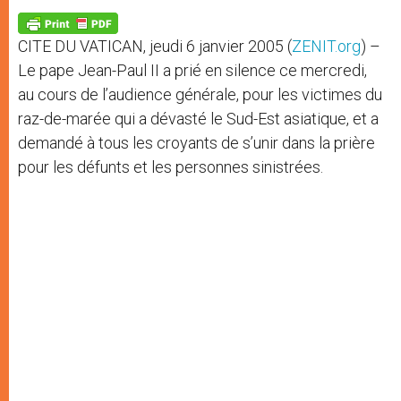
A
n
o
e
p
g
o
r
p
e
k
CITE DU VATICAN, jeudi 6 janvier 2005 (
ZENIT.org
) –
r
Le pape Jean-Paul II a prié en silence ce mercredi,
au cours de l’audience générale, pour les victimes du
raz-de-marée qui a dévasté le Sud-Est asiatique, et a
demandé à tous les croyants de s’unir dans la prière
pour les défunts et les personnes sinistrées.