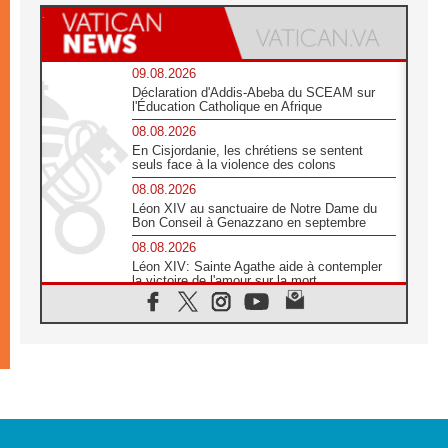
09.08.2026
Déclaration d'Addis-Abeba du SCEAM sur
l'Éducation Catholique en Afrique
08.08.2026
En Cisjordanie, les chrétiens se sentent
seuls face à la violence des colons
08.08.2026
Léon XIV au sanctuaire de Notre Dame du
Bon Conseil à Genazzano en septembre
08.08.2026
Léon XIV: Sainte Agathe aide à contempler
la victoire de l'amour sur la mort
08.08.2026
«Relancer l'empathie», le projet Triennal d'art
des Universités catholiques
08.08.2026
Signis 2026, donner la parole aux religieuses
catholiques
08.08.2026
Au Bangladesh, l'Église accompagne les