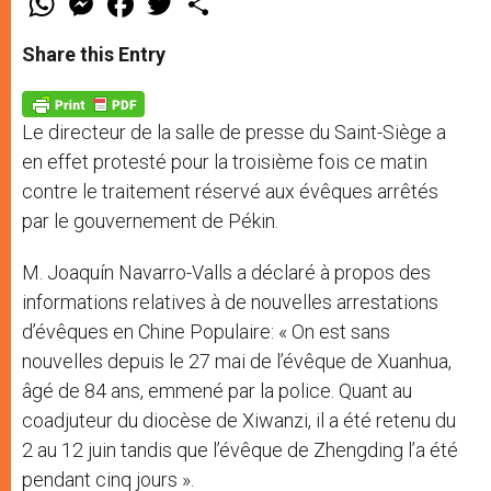
h
e
a
w
h
a
s
c
i
a
t
s
e
t
r
Share this Entry
s
e
b
t
e
A
n
o
e
p
g
o
r
p
e
k
Le directeur de la salle de presse du Saint-Siège a
r
en effet protesté pour la troisième fois ce matin
contre le traitement réservé aux évêques arrêtés
par le gouvernement de Pékin.
M. Joaquín Navarro-Valls a déclaré à propos des
informations relatives à de nouvelles arrestations
d’évêques en Chine Populaire: « On est sans
nouvelles depuis le 27 mai de l’évêque de Xuanhua,
âgé de 84 ans, emmené par la police. Quant au
coadjuteur du diocèse de Xiwanzi, il a été retenu du
2 au 12 juin tandis que l’évêque de Zhengding l’a été
pendant cinq jours ».