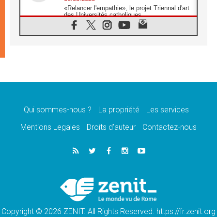
«Relancer l'empathie», le projet Triennal d'art
des Universités catholiques
08.08.2026
Signis 2026, donner la parole aux religieuses
catholiques
08.08.2026
Au Bangladesh, l'Église accompagne les
Dalits sur le chemin de la dignité
07.08.2026
Philippines: le vicariat apostolique de
Calapan devient un diocèse
Qui sommes-nous ?
La propriété
Les services
07.08.2026
Congo-Brazzaville: le 15 août, entre solennité
Mentions Legales
Droits d’auteur
Contactez-nous
de l'Assomption et mémoire nationale
07.08.2026
«La paix commence par l'empathie» estime
le cardinal Parolin
07.08.2026
En Colombie, «la paix ne s'achète pas avec
une signature»
Copyright © 2026 ZENIT. All Rights Reserved. https://fr.zenit.org