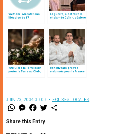
Vietnam : Arrestations
La guerre, c’est faire le
illégales de 17
choix « de Caïn », déplore
catholiques
le pape François
«Du Ciel à la Terre pour
88 nouveaux prêtres
porter la Terre au Ciel»,
ordonnés pour la France
par Mgr Francesco Follo
en 2023
JUIN 23, 2004 00:00
EGLISES LOCALES
W
M
F
T
S
h
e
a
w
h
a
s
c
i
a
t
s
e
t
r
Share this Entry
s
e
b
t
e
A
n
o
e
p
g
o
r