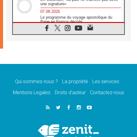
une signature»
07.08.2026
Le programme du voyage apostolique du
Pape en France dévoilé
07.08.2026
1ère Conférence continentale sur l'éducation
catholique en Afrique
07.08.2026
Un logo symbolique pour la venue du Pape
en France
07.08.2026
Cardinal Rossi: «La venue du Pape Léon en
Argentine est un hommage à François»
Qui sommes-nous ?
La propriété
Les services
07.08.2026
Hiroshima et Nagasaki, 81 ans après,
Mentions Legales
Droits d’auteur
Contactez-nous
lancement des «dix jours de prière pour la
paix»
06.08.2026
Préparatifs des JMJ 2027 à Séoul: «c'est
passionnant et l'impatience est immense!»
06.08.2026
Chrétiens et confucéens: respect et sagesse
pour relever les «défis urgents»