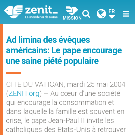
FR
MISSION
Ad limina des évêques
américains: Le pape encourage
une saine piété populaire
CITE DU VATICAN, mardi 25 mai 2004
(
ZENIT.org
) – Au cœur d’une société
qui encourage la consommation et
dans laquelle la famille est souvent en
crise, le pape Jean-Paul II invite les
catholiques des Etats-Unis à retrouver