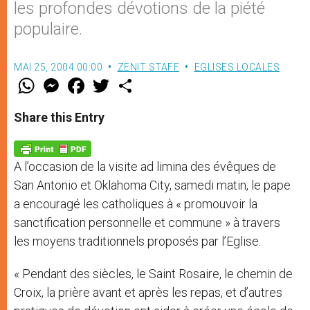
les profondes dévotions de la piété
populaire.
MAI 25, 2004 00:00
ZENIT STAFF
EGLISES LOCALES
W
M
F
T
S
h
e
a
w
h
a
s
c
i
a
t
s
e
t
r
Share this Entry
s
e
b
t
e
A
n
o
e
p
g
o
r
p
e
k
A l’occasion de la visite ad limina des évêques de
r
San Antonio et Oklahoma City, samedi matin, le pape
a encouragé les catholiques à « promouvoir la
sanctification personnelle et commune » à travers
les moyens traditionnels proposés par l’Eglise.
« Pendant des siècles, le Saint Rosaire, le chemin de
Croix, la prière avant et après les repas, et d’autres