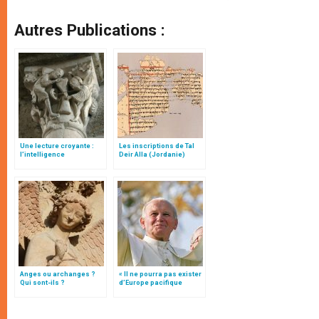
Autres Publications :
Une lecture croyante :
Les inscriptions de Tal
l’intelligence
Deir Alla (Jordanie)
typologique des deux
Testaments
Anges ou archanges ?
« Il ne pourra pas exister
Qui sont-ils ?
d’Europe pacifique
sans… »: l’Ukraine, dans
la vision de Jean-Paul II