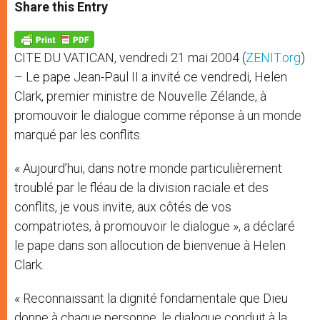
t
s
e
t
r
Share this Entry
s
e
b
t
e
A
n
o
e
p
g
o
r
p
e
k
CITE DU VATICAN, vendredi 21 mai 2004 (
ZENIT.org
)
r
– Le pape Jean-Paul II a invité ce vendredi, Helen
Clark, premier ministre de Nouvelle Zélande, à
promouvoir le dialogue comme réponse à un monde
marqué par les conflits.
« Aujourd’hui, dans notre monde particulièrement
troublé par le fléau de la division raciale et des
conflits, je vous invite, aux côtés de vos
compatriotes, à promouvoir le dialogue », a déclaré
le pape dans son allocution de bienvenue à Helen
Clark.
« Reconnaissant la dignité fondamentale que Dieu
donne à chaque personne, le dialogue conduit à la