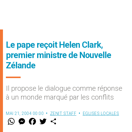
Le pape reçoit Helen Clark,
premier ministre de Nouvelle
Zélande
Il propose le dialogue comme réponse
à un monde marqué par les conflits
MAI 21, 2004 00:00
ZENIT STAFF
EGLISES LOCALES
W
M
F
T
S
h
e
a
w
h
a
s
c
i
a