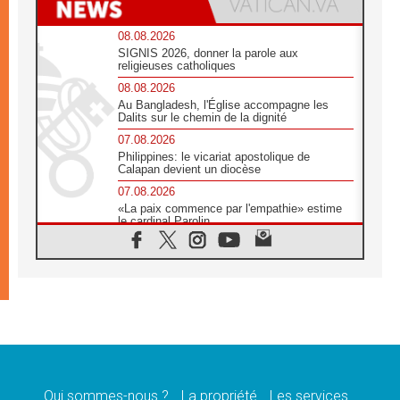
08.08.2026
SIGNIS 2026, donner la parole aux
religieuses catholiques
08.08.2026
Au Bangladesh, l'Église accompagne les
Dalits sur le chemin de la dignité
07.08.2026
Philippines: le vicariat apostolique de
Calapan devient un diocèse
07.08.2026
«La paix commence par l'empathie» estime
le cardinal Parolin
07.08.2026
En Colombie, «la paix ne s'achète pas avec
une signature»
07.08.2026
Le programme du voyage apostolique du
Pape en France dévoilé
07.08.2026
1ère Conférence continentale sur l'éducation
catholique en Afrique
Qui sommes-nous ?
La propriété
Les services
07.08.2026