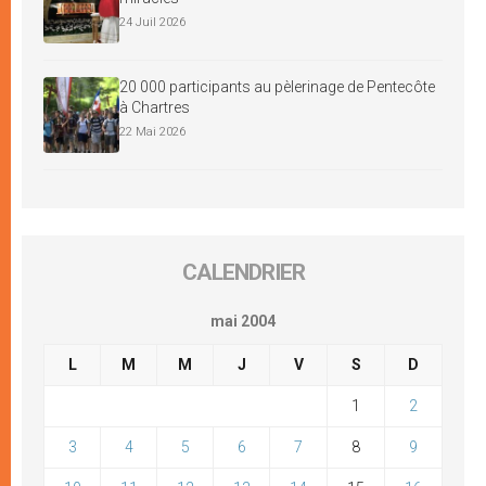
24 Juil 2026
20 000 participants au pèlerinage de Pentecôte
à Chartres
22 Mai 2026
CALENDRIER
mai 2004
L
M
M
J
V
S
D
1
2
3
4
5
6
7
8
9