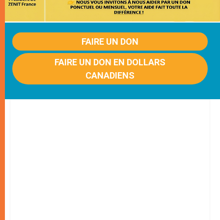
FAIRE UN DON
FAIRE UN DON EN DOLLARS
CANADIENS