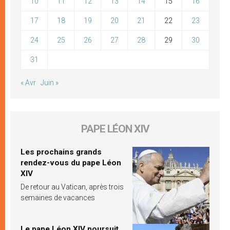
10
11
12
13
14
15
16
17
18
19
20
21
22
23
24
25
26
27
28
29
30
31
« Avr
Juin »
PAPE LÉON XIV
Les prochains grands
rendez-vous du pape Léon
XIV
De retour au Vatican, après trois
semaines de vacances
Le pape Léon XIV poursuit