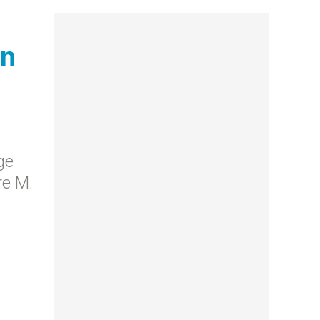
un
ge
re M.