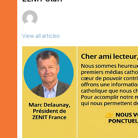
p
e
k
r
View all articles