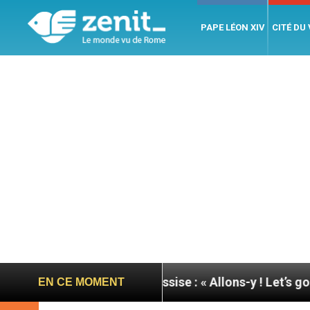
PAPE LÉON XIV
CITÉ DU
née du pape à Assise : « Allons-y ! Let’s go ! »
N
EN CE MOMENT