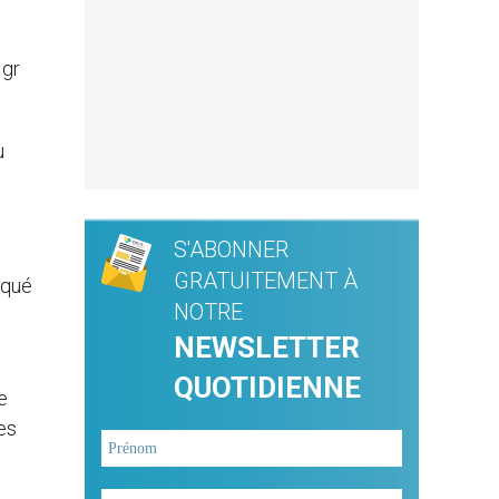
Mgr
u
S'ABONNER
GRATUITEMENT À
iqué
NOTRE
NEWSLETTER
QUOTIDIENNE
e
es