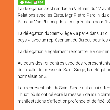
p
g
o
r
p
e
k
La délégation s’est rendue au Vietnam du 27 avril
r
Relations avec les Etats, Mgr Pietro Parolin, du
Barnaba Van Phuong, de la congrégation pour l’E
La délégation du Saint-Siège « a parlé dans un clim
pays », avec un représentant du Bureau pour les A
La délégation a également rencontré le vice-min
Au cours des rencontres avec des représentants
de la salle de presse du Saint-Siège, la délégatio
normalisation ».
Les représentants du Saint-Siège ont aussi effe
Thuot, où ils ont célébré la messe « dans un clim
manifestations d’affection profonde et de fidélité