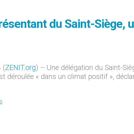
résentant du Saint-Siège, 
 (
ZENIT.org
) – Une délégation du Saint-Siè
st déroulée « dans un climat positif », décla
S