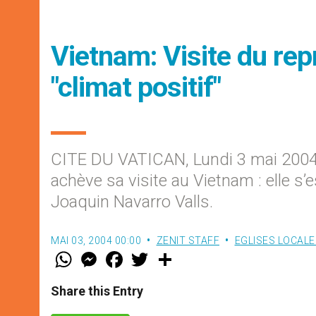
Vietnam: Visite du rep
"climat positif"
CITE DU VATICAN, Lundi 3 mai 2004
achève sa visite au Vietnam : elle s’e
Joaquin Navarro Valls.
MAI 03, 2004 00:00
ZENIT STAFF
EGLISES LOCALE
W
M
F
T
S
h
e
a
w
h
a
s
c
i
a
t
s
e
t
r
Share this Entry
s
e
b
t
e
A
n
o
e