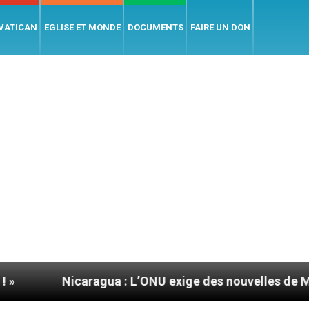
 VATICAN
EGLISE ET MONDE
DOCUMENTS
FAIRE UN DON
icaragua : L’ONU exige des nouvelles de Mgr Mata