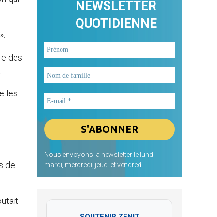
NEWSLETTER
QUOTIDIENNE
».
tre des
.
e les
Nous envoyons la newsletter le lundi,
s de
mardi, mercredi, jeudi et vendredi
outait
SOUTENIR ZENIT