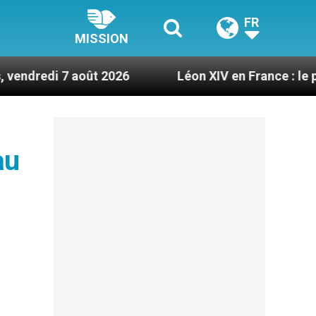
FR
MISSION
août 2026
Léon XIV en France : le programme dét
au