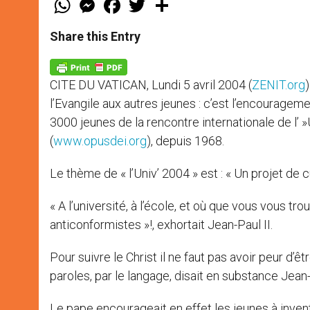
h
e
a
w
h
a
s
c
i
a
t
s
e
t
r
Share this Entry
s
e
b
t
e
A
n
o
e
p
g
o
r
p
e
k
CITE DU VATICAN, Lundi 5 avril 2004 (
ZENIT.org
r
l’Evangile aux autres jeunes : c’est l’encourage
3000 jeunes de la rencontre internationale de l’
(
www.opusdei.org
), depuis 1968.
Le thème de « l’Univ’ 2004 » est : « Un projet de cu
« A l’université, à l’école, et où que vous vous tr
anticonformistes »!, exhortait Jean-Paul II.
Pour suivre le Christ il ne faut pas avoir peur d’ê
paroles, par le langage, disait en substance Jean-
Le pape encourageait en effet les jeunes à inve