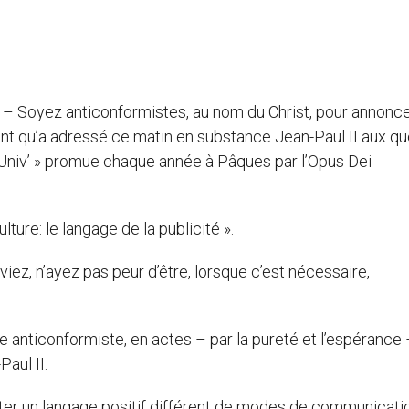
) – Soyez anticonformistes, au nom du Christ, pour annonc
ment qu’a adressé ce matin en substance Jean-Paul II aux q
 »Univ’ » promue chaque année à Pâques par l’Opus Dei
lture: le langage de la publicité ».
ouviez, n’ayez pas peur d’être, lorsque c’est nécessaire,
tre anticonformiste, en actes – par la pureté et l’espérance 
Paul II.
nter un langage positif différent de modes de communicati