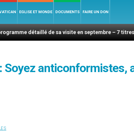
 VATICAN
EGLISE ET MONDE
DOCUMENTS
FAIRE UN DON
illé de sa visite en septembre – 7 titres, vendredi 7 
" : Soyez anticonformistes, 
LES