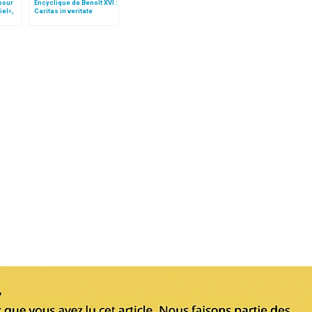
 pour
Encyclique de Benoît XVI :
iel»,
Caritas in veritate
Follo