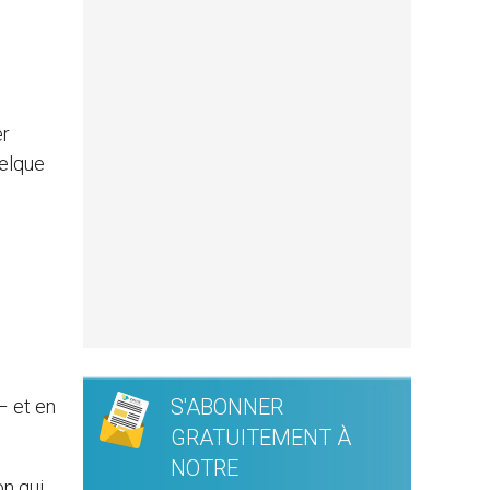
er
uelque
S'ABONNER
– et en
GRATUITEMENT À
NOTRE
on qui