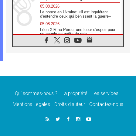
05.08.2026
Le nonce en Ukraine: «Il est inquiétant
d'entendre ceux qui bénissent la guerre»
05.08.2026
Léon XIV au Pérou, une lueur d'espoir pour
un peuple en quête de paix
05.08.2026
SCEAM: L'Église en Afrique vers
l'Assemblée ecclésiale de 2028 depuis
Addis-Abeba
05.08.2026
Le Pape exprime ses condoléances suite au
décès du cardinal Júlio Langa
05.08.2026
Le Pape attendu en novembre en Uruguay,
en Argentine et au Pérou
Qui sommes-nous ?
La propriété
Les services
05.08.2026
Mentions Legales
Droits d’auteur
Contactez-nous
Audience générale: la prière est un acte
d'espérance
04.08.2026
Léon XIV invite les Chevaliers de Colomb à
être des «prophètes de l'harmonie»
04.08.2026