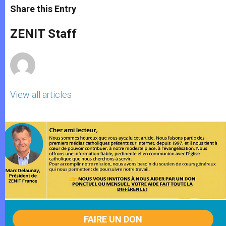
t
s
e
t
r
Share this Entry
s
e
b
t
e
A
n
o
e
p
g
o
r
ZENIT Staff
p
e
k
r
View all articles
FAIRE UN DON