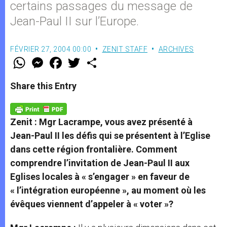
certains passages du message de
Jean-Paul II sur l’Europe.
FÉVRIER 27, 2004 00:00
ZENIT STAFF
ARCHIVES
W
M
F
T
S
h
e
a
w
h
a
s
c
i
a
t
s
e
t
r
Share this Entry
s
e
b
t
e
A
n
o
e
p
g
o
r
p
e
k
Zenit : Mgr Lacrampe, vous avez présenté à
r
Jean-Paul II les défis qui se présentent à l’Eglise
dans cette région frontalière. Comment
comprendre l’invitation de Jean-Paul II aux
Eglises locales à « s’engager » en faveur de
« l’intégration européenne », au moment où les
évêques viennent d’appeler à « voter »?