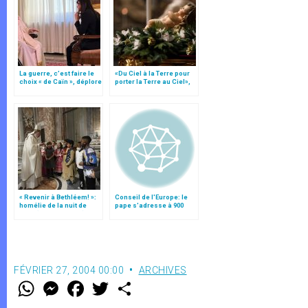
La guerre, c’est faire le
«Du Ciel à la Terre pour
choix « de Caïn », déplore
porter la Terre au Ciel»,
le pape François
par Mgr Francesco Follo
« Revenir à Bethléem! »:
Conseil de l'Europe: le
homélie de la nuit de
pape s'adresse à 900
Noël (texte complet)
millions d'Européens
FÉVRIER 27, 2004 00:00
ARCHIVES
W
M
F
T
S
h
e
a
w
h
a
s
c
i
a