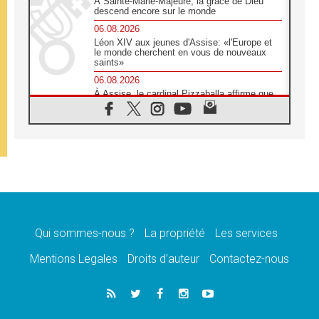
À Sainte-Marie-Majeure, la grâce de Dieu
descend encore sur le monde
06.08.2026
Léon XIV aux jeunes d'Assise: «l'Europe et
le monde cherchent en vous de nouveaux
saints»
06.08.2026
À Assise, le cardinal Pizzaballa affirme que
«les chrétiens veulent la paix»
06.08.2026
Au Mexique, le cardinal Parolin invite à être
aux côtés des marginalisées
06.08.2026
À Assise, le Pape invite les jeunes à
«construire la civilisation de l'amour»
05.08.2026
La visite du Pape en Argentine portera «un
message de paix et de dignité humaine»
Qui sommes-nous ?
La propriété
Les services
05.08.2026
Mentions Legales
Droits d’auteur
Contactez-nous
«La visite du Pape en Uruguay renforcera
l'espérance» affirme Mgr Tróccoli
05.08.2026
Le nonce en Ukraine: «Il est inquiétant
d'entendre ceux qui bénissent la guerre»