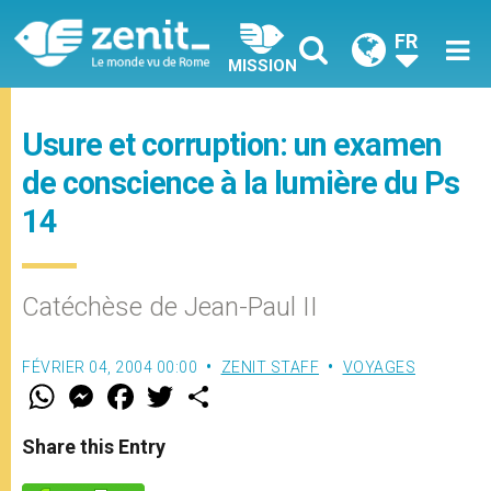
FR
MISSION
Usure et corruption: un examen
de conscience à la lumière du Ps
14
Catéchèse de Jean-Paul II
FÉVRIER 04, 2004 00:00
ZENIT STAFF
VOYAGES
W
M
F
T
S
h
e
a
w
h
a
s
c
i
a
t
s
e
t
r
Share this Entry
s
e
b
t
e
A
n
o
e