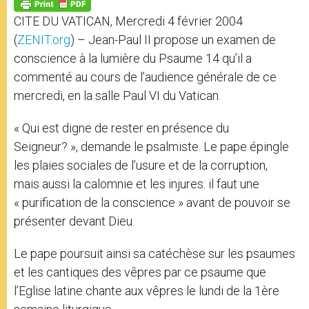
p
g
o
r
p
e
k
CITE DU VATICAN, Mercredi 4 février 2004
r
(
ZENIT.org
) – Jean-Paul II propose un examen de
conscience à la lumière du Psaume 14 qu’il a
commenté au cours de l’audience générale de ce
mercredi, en la salle Paul VI du Vatican.
« Qui est digne de rester en présence du
Seigneur? », demande le psalmiste. Le pape épingle
les plaies sociales de l’usure et de la corruption,
mais aussi la calomnie et les injures: il faut une
« purification de la conscience » avant de pouvoir se
présenter devant Dieu.
Le pape poursuit ainsi sa catéchèse sur les psaumes
et les cantiques des vêpres par ce psaume que
l’Eglise latine chante aux vêpres le lundi de la 1ère