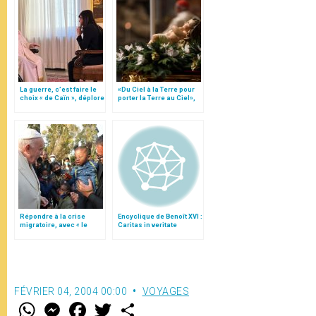
La guerre, c’est faire le
«Du Ciel à la Terre pour
choix « de Caïn », déplore
porter la Terre au Ciel»,
le pape François
par Mgr Francesco Follo
Répondre à la crise
Encyclique de Benoît XVI :
migratoire, avec « le
Caritas in veritate
style de l’humanité »!
(texte complet)
FÉVRIER 04, 2004 00:00
VOYAGES
W
M
F
T
S
h
e
a
w
h