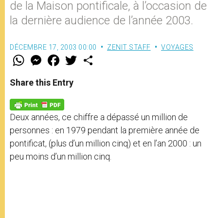
de la Maison pontificale, à l’occasion de
la dernière audience de l’année 2003.
DÉCEMBRE 17, 2003 00:00
ZENIT STAFF
VOYAGES
W
M
F
T
S
h
e
a
w
h
a
s
c
i
a
t
s
e
t
r
Share this Entry
s
e
b
t
e
A
n
o
e
p
g
o
r
p
e
k
Deux années, ce chiffre a dépassé un million de
r
personnes : en 1979 pendant la première année de
pontificat, (plus d’un million cinq) et en l’an 2000 : un
peu moins d’un million cinq.