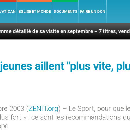
 VATICAN
EGLISE ET MONDE
DOCUMENTS
FAIRE UN DON
e sa visite en septembre – 7 titres, vendredi 7 août 20
jeunes aillent "plus vite, pl
re 2003 (
ZENIT.org
) – Le Sport, pour que l
, plus fort » : ce sont les recommandations d
ope.