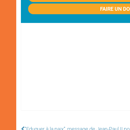
FAIRE UN D
"Eduquer à la paix", message de Jean-Paul II po