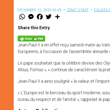
DÉCEMBRE 15, 2003 00:00
ZENIT STAFF
EGLISES
W
M
F
T
S
h
e
a
w
h
a
s
c
i
a
t
s
e
t
r
Share this Entry
s
e
b
t
e
A
n
o
e
p
g
o
r
p
e
k
Jean-Paul II a en effet reçu samedi matin au V
r
Européens, à l’occasion de l’assemblée annuelle 
Le pape souhaitait que la célèbre devise des Olymp
Altius, Fortius », « continue de caractériser la pr
Jean-Paul II a ainsi souligné « la valeur et l’imp
« L’Europe est le berceau du sport moderne, issu
sceau du respect et de l’amitié », rappelait le pap