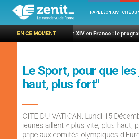
PAPE LÉON XIV
CITÉ DU
es
Léon XIV en France : le programme détaillé d
EN CE MOMENT
Le Sport, pour que les 
haut, plus fort"
CITE DU VATICAN, Lundi 15 Décemb
jeunes aillent « plus vite, plus haut
pape aux comités olympiques d’Eur