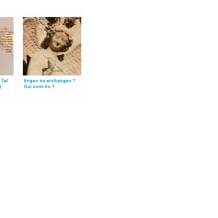
 Tal
Anges ou archanges ?
)
Qui sont-ils ?