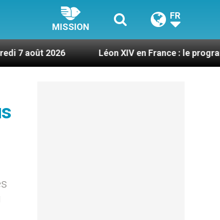
FR
MISSION
26
Léon XIV en France : le programme détaillé 
us
es
u