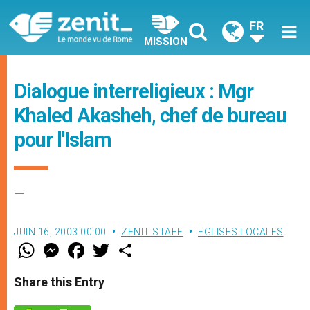
FR
MISSION
Dialogue interreligieux : Mgr
Khaled Akasheh, chef de bureau
pour l'Islam
–
JUIN 16, 2003 00:00
ZENIT STAFF
EGLISES LOCALES
W
M
F
T
S
h
e
a
w
h
a
s
c
i
a
t
s
e
t
r
Share this Entry
s
e
b
t
e
A
n
o
e