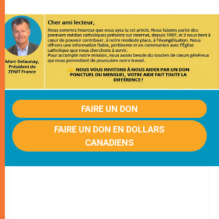
FAIRE UN DON
FAIRE UN DON EN DOLLARS
CANADIENS