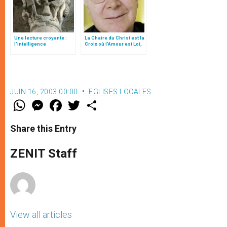
Une lecture croyante :
La Chaire du Christ est la
l’intelligence
Croix où l’Amour est Loi,
typologique des deux
par Mgr Follo
Testaments
JUIN 16, 2003 00:00
EGLISES LOCALES
W
M
F
T
S
h
e
a
w
h
a
s
c
i
a
t
s
e
t
r
Share this Entry
s
e
b
t
e
A
n
o
e
p
g
o
r
ZENIT Staff
p
e
k
r
View all articles