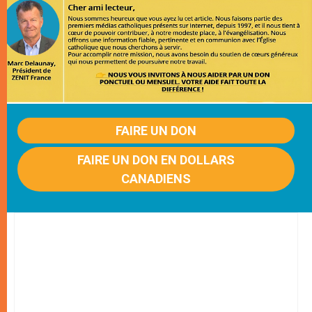
FAIRE UN DON
FAIRE UN DON EN DOLLARS
CANADIENS