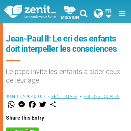
FR
MISSION
Jean-Paul II: Le cri des enfants
doit interpeller les consciences
Le pape invite les enfants à aider ceux
de leur âge
JUIN 15, 2003 00:00
ZENIT STAFF
EGLISES LOCALES
W
M
F
T
S
h
e
a
w
h
a
s
c
i
a
t
s
e
t
r
Share this Entry
s
e
b
t
e
A
n
o
e
p
g
o
r