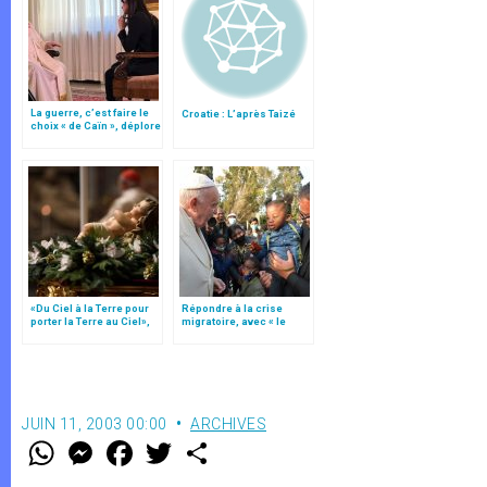
La guerre, c’est faire le
Croatie : L’après Taizé
choix « de Caïn », déplore
le pape François
«Du Ciel à la Terre pour
Répondre à la crise
porter la Terre au Ciel»,
migratoire, avec « le
par Mgr Francesco Follo
style de l’humanité »!
(texte complet)
JUIN 11, 2003 00:00
ARCHIVES
W
M
F
T
S
h
e
a
w
h
a
s
c
i
a