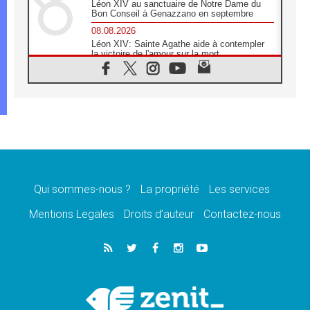
Léon XIV au sanctuaire de Notre Dame du
Bon Conseil à Genazzano en septembre
08.08.2026
Léon XIV: Sainte Agathe aide à contempler
la victoire de l'amour sur la mort
08.08.2026
«Relancer l'empathie», le projet Triennal d'art
des Universités catholiques
08.08.2026
Signis 2026, donner la parole aux religieuses
catholiques
08.08.2026
Au Bangladesh, l'Église accompagne les
Dalits sur le chemin de la dignité
Qui sommes-nous ?
La propriété
Les services
07.08.2026
Philippines: le vicariat apostolique de
Mentions Legales
Droits d’auteur
Contactez-nous
Calapan devient un diocèse
07.08.2026
Congo-Brazzaville: le 15 août, entre solennité
de l'Assomption et mémoire nationale
07.08.2026
«La paix commence par l'empathie» estime
le cardinal Parolin