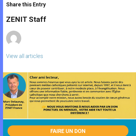
t
s
e
t
r
Share this Entry
s
e
b
t
e
A
n
o
e
p
g
o
r
ZENIT Staff
p
e
k
r
View all articles
FAIRE UN DON