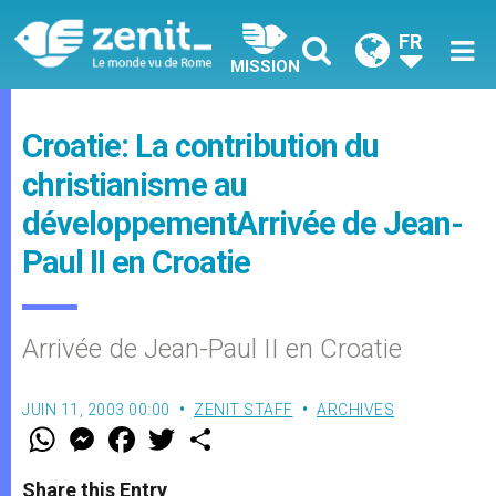
FR
MISSION
Croatie: La contribution du
christianisme au
développementArrivée de Jean-
Paul II en Croatie
Arrivée de Jean-Paul II en Croatie
JUIN 11, 2003 00:00
ZENIT STAFF
ARCHIVES
W
M
F
T
S
h
e
a
w
h
a
s
c
i
a
t
s
e
t
r
Share this Entry