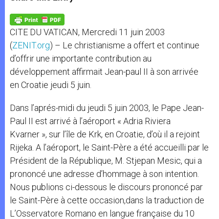
s
e
b
t
e
A
n
o
e
p
g
o
r
p
e
k
CITE DU VATICAN, Mercredi 11 juin 2003
r
(
ZENIT.org
) – Le christianisme a offert et continue
d’offrir une importante contribution au
développement affirmait Jean-paul II à son arrivée
en Croatie jeudi 5 juin.
Dans l’aprés-midi du jeudi 5 juin 2003, le Pape Jean-
Paul II est arrivé à l’aéroport « Adria Riviera
Kvarner », sur l’île de Krk, en Croatie, d’où il a rejoint
Rijeka. A l’aéroport, le Saint-Père a été accueilli par le
Président de la République, M. Stjepan Mesic, qui a
prononcé une adresse d’hommage à son intention.
Nous publions ci-dessous le discours prononcé par
le Saint-Père à cette occasion,dans la traduction de
L’Osservatore Romano en langue française du 10