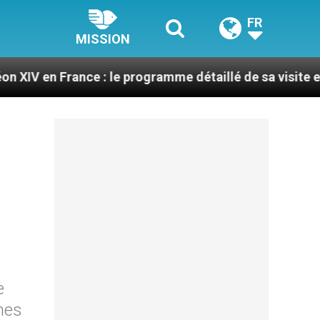
FR
MISSION
nce : le programme détaillé de sa visite en septembre
e
unes