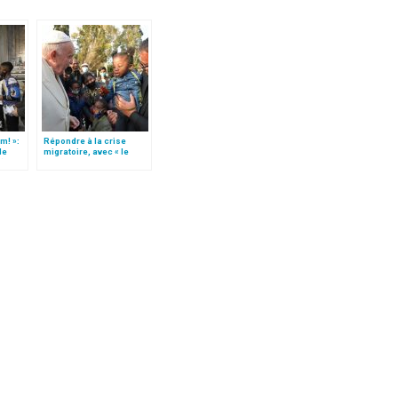
m! »:
Répondre à la crise
de
migratoire, avec « le
t)
style de l’humanité »!
(texte complet)