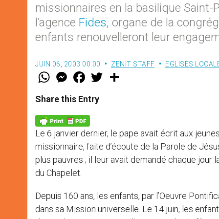
missionnaires en la basilique Saint-P
l’agence
Fides
, organe de la congrég
enfants renouvelleront leur engagem
JUIN 06, 2003 00:00
ZENIT STAFF
EGLISES LOCAL
W
M
F
T
S
h
e
a
w
h
a
s
c
i
a
t
s
e
t
r
Share this Entry
s
e
b
t
e
A
n
o
e
p
g
o
r
p
e
k
Le 6 janvier dernier, le pape avait écrit aux jeu
r
missionnaire, faite d’écoute de la Parole de Jésus,
plus pauvres ; il leur avait demandé chaque jour la
du Chapelet.
Depuis 160 ans, les enfants, par l’Oeuvre Pontifi
dans sa Mission universelle. Le 14 juin, les enfa