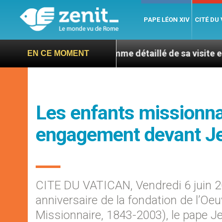
PAPE LÉON XIV
CITÉ DU
ce : le programme détaillé de sa visite en septembre –
EN CE MOMENT
Les enfants missionnai
engagement devant Je
CITE DU VATICAN, Vendredi 6 juin 2
anniversaire de la fondation de l’Oeu
Missionnaire, 1843-2003), le pape Je