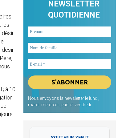
NEWSLETTER
QUOTIDIENNE
aires
t les
 désir
le
 désir
-Père,
nous
 ; à 10
gation
Nous envoyons la newsletter le lundi,
mardi, mercredi, jeudi et vendredi
que-
ujours
SOUTENIR ZENIT