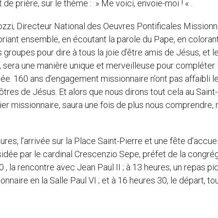
de prière, sur le thème : » Me voici, envoie-moi ! « .
zzi, Directeur National des Oeuvres Pontificales Missionn
n priant ensemble, en écoutant la parole du Pape, en coloran
roupes pour dire à tous la joie d’être amis de Jésus, et le
, sera une manière unique et merveilleuse pour compléter 
e. 160 ans d’engagement missionnaire n’ont pas affaibli le
res de Jésus. Et alors que nous dirons tout cela au Saint
r missionnaire, saura une fois de plus nous comprendre, 
s, l’arrivée sur la Place Saint-Pierre et une fête d’accueil
sidée par le cardinal Crescenzio Sepe, préfet de la congré
 , la rencontre avec Jean Paul II ; à 13 heures, un repas pi
onnaire en la Salle Paul VI ; et à 16 heures 30, le départ, to