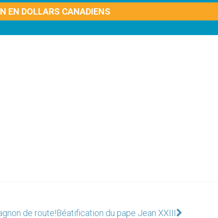
ON EN DOLLARS CANADIENS
agnon de route!
Béatification du pape Jean XXIII