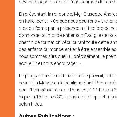
devant le pape, au cours d’une Journée de fête et 
En présentant la rencontre, Mgr Giuseppe Andreo
en Italie, écrit : » Ce que nous pourrons vivre, e
rues de Rome par la présence multicolore de nos g
d’annoncer au monde entier son Evangile de paix
chemin de formation vécu durant toute cette anné
des enfants du monde entier à être ensemble apôt
nous sommes sûrs que Lui précisément, le premie
accueillir et nous encourager! « .
Le programme de cette rencontre prévoit, à 9 heure
heures, la Messe en la basilique Saint-Pierre pré
pour l’Evangélisation des Peuples ; à 11 heures 30
nique ; à 15 heures 30, la prière du chapelet missi
selon Fides.
Autres Publications :