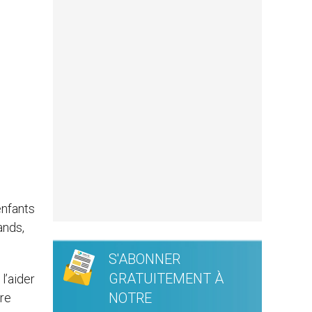
s
enfants
ands,
S'ABONNER
GRATUITEMENT À
l’aider
NOTRE
ire