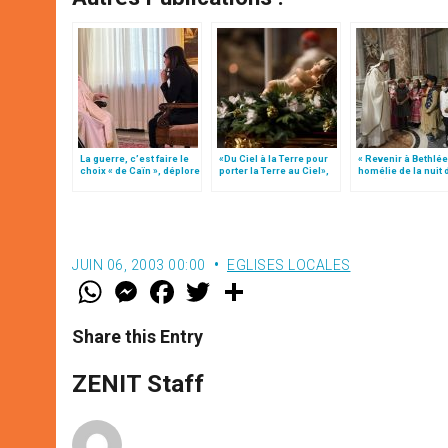
La guerre, c’est faire le
«Du Ciel à la Terre pour
« Revenir à Bethlée
choix « de Caïn », déplore
porter la Terre au Ciel»,
homélie de la nuit 
le pape François
par Mgr Francesco Follo
Noël (texte comple
JUIN 06, 2003 00:00
EGLISES LOCALES
W
M
F
T
S
h
e
a
w
h
a
s
c
i
a
t
s
e
t
r
Share this Entry
s
e
b
t
e
A
n
o
e
p
g
o
r
ZENIT Staff
p
e
k
r