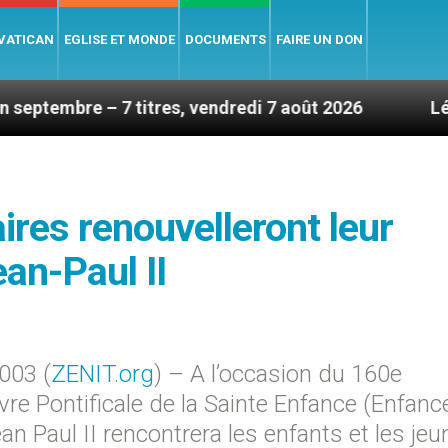
 VATICAN
EGLISE ET MONDE
DOCUMENTS
FAIRE UN DON
 7 titres, vendredi 7 août 2026
Léon XIV en Fra
res renouvelleront leur
an-Paul II
003 (
ZENIT.org
) – A l’occasion du 160e
vre Pontificale de la Sainte Enfance (Enfanc
an Paul II rencontrera les enfants et les je