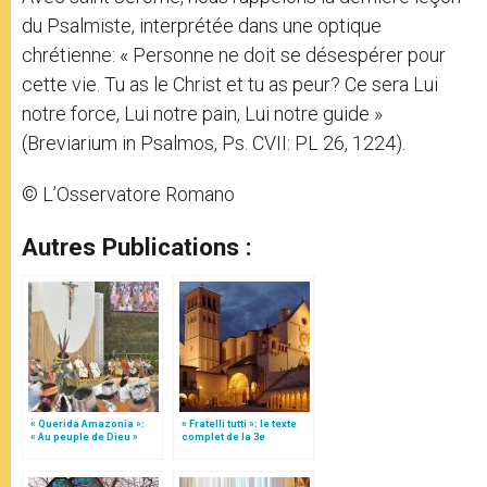
du Psalmiste, interprétée dans une optique
chrétienne: « Personne ne doit se désespérer pour
cette vie. Tu as le Christ et tu as peur? Ce sera Lui
notre force, Lui notre pain, Lui notre guide »
(Breviarium in Psalmos, Ps. CVII: PL 26, 1224).
© L’Osservatore Romano
Autres Publications :
« Querida Amazonia »:
« Fratelli tutti »: le texte
« Au peuple de Dieu »
complet de la 3e
(texte complet)
encyclique du pape
François