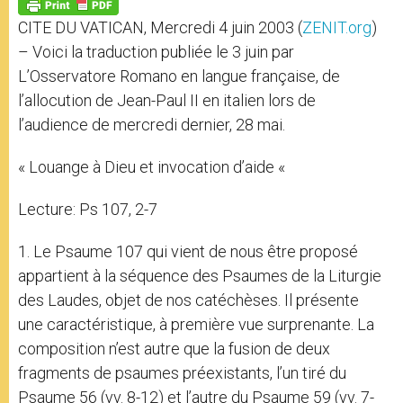
p
g
o
r
p
e
k
CITE DU VATICAN, Mercredi 4 juin 2003 (
ZENIT.org
)
r
– Voici la traduction publiée le 3 juin par
L’Osservatore Romano en langue française, de
l’allocution de Jean-Paul II en italien lors de
l’audience de mercredi dernier, 28 mai.
« Louange à Dieu et invocation d’aide «
Lecture: Ps 107, 2-7
1. Le Psaume 107 qui vient de nous être proposé
appartient à la séquence des Psaumes de la Liturgie
des Laudes, objet de nos catéchèses. Il présente
une caractéristique, à première vue surprenante. La
composition n’est autre que la fusion de deux
fragments de psaumes préexistants, l’un tiré du
Psaume 56 (vv. 8-12) et l’autre du Psaume 59 (vv. 7-