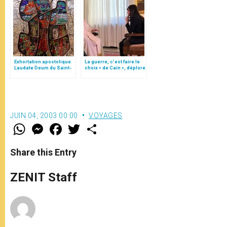
Exhortation apostolique
La guerre, c’est faire le
Laudate Deum du Saint-
choix « de Caïn », déplore
Père
le pape François
JUIN 04, 2003 00:00
VOYAGES
W
M
F
T
S
h
e
a
w
h
a
s
c
i
a
t
s
e
t
r
Share this Entry
s
e
b
t
e
A
n
o
e
p
g
o
r
ZENIT Staff
p
e
k
r