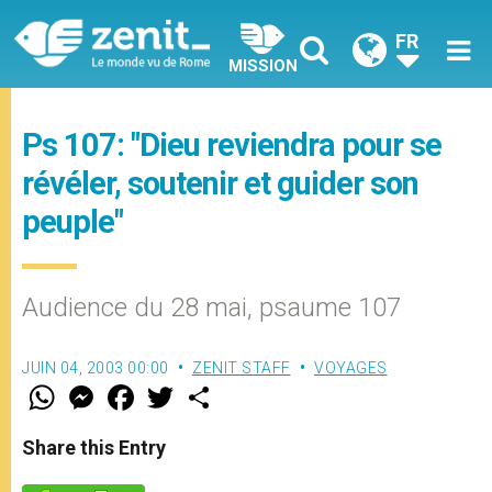
FR
MISSION
Ps 107: "Dieu reviendra pour se
révéler, soutenir et guider son
peuple"
Audience du 28 mai, psaume 107
JUIN 04, 2003 00:00
ZENIT STAFF
VOYAGES
W
M
F
T
S
h
e
a
w
h
a
s
c
i
a
t
s
e
t
r
Share this Entry
s
e
b
t
e
A
n
o
e