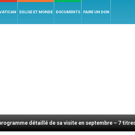
 VATICAN
EGLISE ET MONDE
DOCUMENTS
FAIRE UN DON
aillé de sa visite en septembre – 7 titres, vendredi 7 