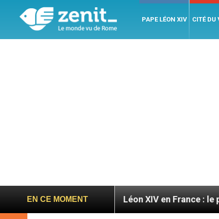
PAPE LÉON XIV
CITÉ DU
gratoires
Léon XIV en France : le programme dét
EN CE MOMENT