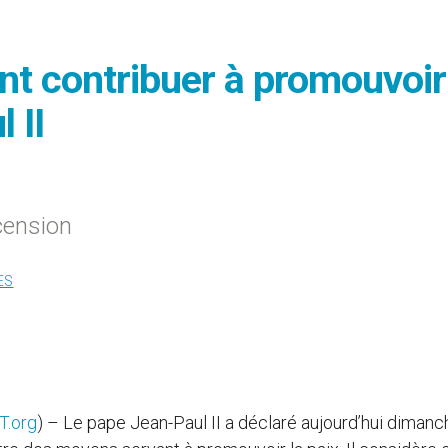
t contribuer à promouvoir
 II
cension
ES
T.org
) – Le pape Jean-Paul II a déclaré aujourd’hui dimanc