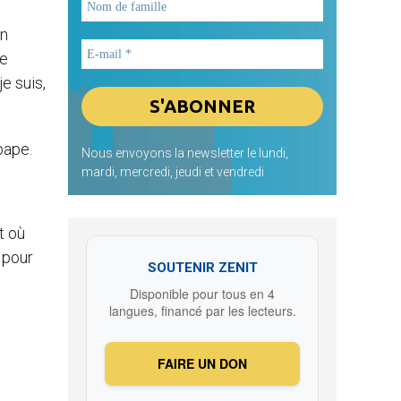
un
re
e suis,
pape.
Nous envoyons la newsletter le lundi,
mardi, mercredi, jeudi et vendredi
t où
 pour
SOUTENIR ZENIT
Disponible pour tous en 4
langues, financé par les lecteurs.
FAIRE UN DON