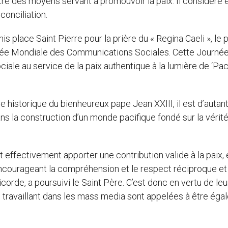
e des moyens servant à promouvoir la paix. Il considère 
conciliation.
is place Saint Pierre pour la prière du « Regina Caeli », le 
urnée Mondiale des Communications Sociales. Cette Journée
ale au service de la paix authentique à la lumière de ‘Pa
e historique du bienheureux pape Jean XXIII, il est d’autant
s la construction d’un monde pacifique fondé sur la vérité,
ffectivement apporter une contribution valide à la paix, 
encourageant la compréhension et le respect réciproque et
ricorde, a poursuivi le Saint Père. C’est donc en vertu de leu
s travaillant dans les mass media sont appelées à être ég