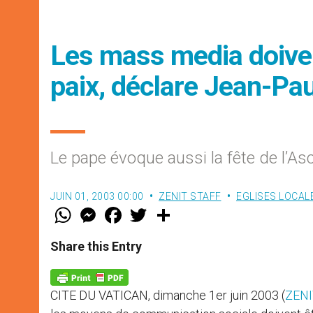
Les mass media doiven
paix, déclare Jean-Paul
Le pape évoque aussi la fête de l’As
JUIN 01, 2003 00:00
ZENIT STAFF
EGLISES LOCAL
W
M
F
T
S
h
e
a
w
h
a
s
c
i
a
t
s
e
t
r
Share this Entry
s
e
b
t
e
A
n
o
e
p
g
o
r
p
e
k
CITE DU VATICAN, dimanche 1er juin 2003 (
ZENI
r