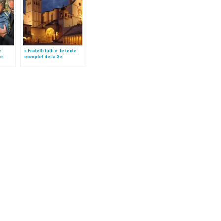
e
« Fratelli tutti »: le texte
le
complet de la 3e
 »!
encyclique du pape
François