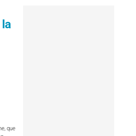
 la
he, que