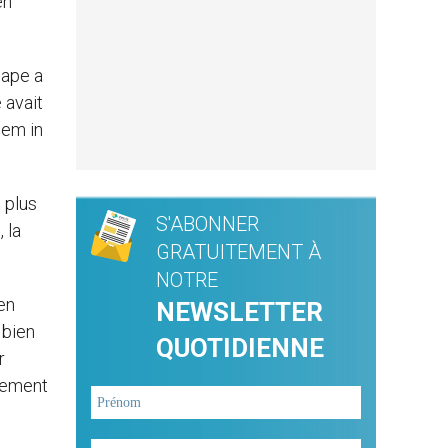
en
pape a
 avait
cem in
 plus
S'ABONNER
 la
GRATUITEMENT À
NOTRE
en
NEWSLETTER
 bien
QUOTIDIENNE
r
alement