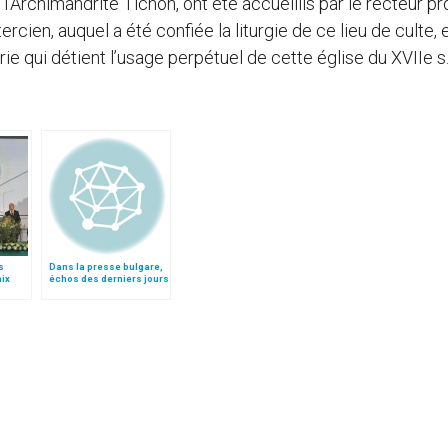
Archimandrite Tichon, ont été accueillis par le recteur pr
ercien, auquel a été confiée la liturgie de ce lieu de culte, 
ie qui détient l’usage perpétuel de cette église du XVIIe s
s
Dans la presse bulgare,
aix
échos des derniers jours