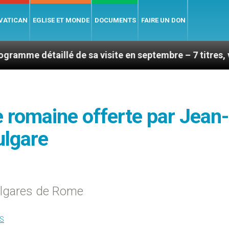
 VATICAN
EGLISE ET MONDE
DOCUMENTS
FAIRE UN DON
llé de sa visite en septembre – 7 titres, vendredi 7 ao
se romaine offerte par Jean-
ulgare
ulgares de Rome
S