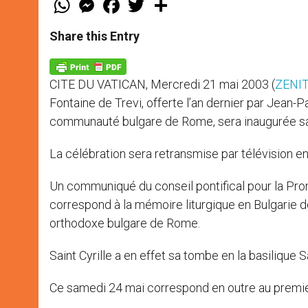
h
e
a
w
h
a
s
c
i
a
t
s
e
t
r
Share this Entry
s
e
b
t
e
A
n
o
e
p
g
o
r
p
e
k
CITE DU VATICAN, Mercredi 21 mai 2003 (
ZENIT
r
Fontaine de Trevi, offerte l’an dernier par Jean-
communauté bulgare de Rome, sera inaugurée sa
La célébration sera retransmise par télévision en
Un communiqué du conseil pontifical pour la Prom
correspond à la mémoire liturgique en Bulgarie 
orthodoxe bulgare de Rome.
Saint Cyrille a en effet sa tombe en la basilique 
Ce samedi 24 mai correspond en outre au premier a