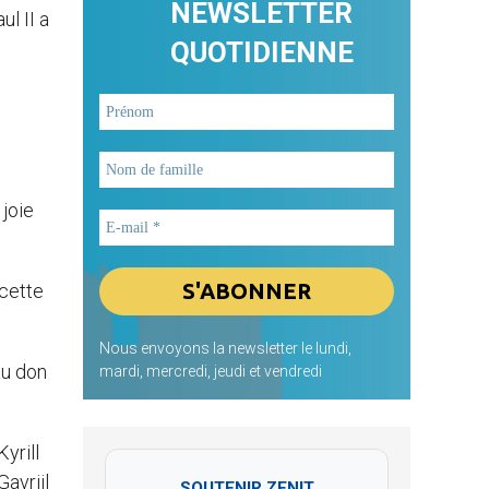
NEWSLETTER
l II a
QUOTIDIENNE
joie
 cette
Nous envoyons la newsletter le lundi,
au don
mardi, mercredi, jeudi et vendredi
yrill
avriil
SOUTENIR ZENIT