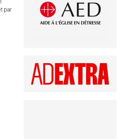
o
et par
.