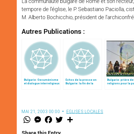
La communauté bulgare de Rome et son recteur, l’
tempore de l’église, le P. Sebastiano Paciolla, cist
M. Alberto Bochicchio, président de l’archiconfrér
Autres Publications :
Bulgarie: Oecuménisme
Echos de la presse en
Bulgarie: prière de
et dialogue interreligieux
Bulgarie: la fin de la
religions pour la p
"piste bulgare"
(texte complet)
MAI 21, 2003 00:00
EGLISES LOCALES
W
M
F
T
S
h
e
a
w
h
a
s
c
i
a
t
s
e
t
r
Share this Entry