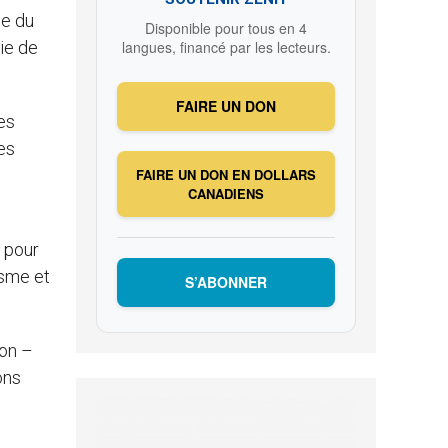
le du
Disponible pour tous en 4
ie de
langues, financé par les lecteurs.
FAIRE UN DON
es
les
FAIRE UN DON EN DOLLARS
CANADIENS
l pour
isme et
S’ABONNER
éon –
ons