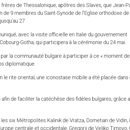
rères de Thessalonique, apôtres des Slaves, que Jean-Pau
n de 9 membres du Saint-Synode de l’Eglise orthodoxe de
jusqu’au 27.
niqué, avec la visite officielle en Italie du gouvernement
Cobourg-Gotha, qui participera à la cérémonie du 24 mai.
 par la communauté bulgare à participer à ce « moment de 
ps diplomatique.
n le rite oriental, une iconostase mobile a été placée dans
fin de faciliter la catéchèse des fidèles bulgares, grâce 
es six Métropolites Kalinik de Vratza, Dometian de Vidin, K
urope centrale et occidentale, Gregorii de Veliko Tirnovo, G