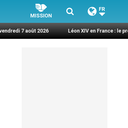
FR
MISSION
ût 2026
Léon XIV en France : le programme déta