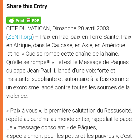
t
s
e
t
r
Share this Entry
s
e
b
t
e
A
n
o
e
p
g
o
r
p
e
k
CITE DU VATICAN, Dimanche 20 avril 2003
r
(
ZENIT.org
) – Paix en Iraq, paix en Terre Sainte, Paix
en Afrique, dans le Caucase, en Asie, en Amérique
latine! « Que se rompe cette chaîne de la haine.
Qu’elle se rompe!!! » Tel est le Message de Pâques
du pape Jean-Paul II, lancé d’une voix forte et
insistante, suppliante et autoritaire à la fois comme
un exorcisme lancé contre toutes les sources de la
violence.
« Paix à vous », la première salutation du Ressuscité,
répété aujourd’hui au monde entier, rappelait le pape.
Le « message consolant » de Pâques,
« spécialement pour les petits et les pauvres », c’est