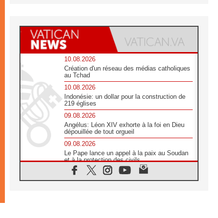
10.08.2026
Création d'un réseau des médias catholiques
au Tchad
10.08.2026
Indonésie: un dollar pour la construction de
219 églises
09.08.2026
Angélus: Léon XIV exhorte à la foi en Dieu
dépouillée de tout orgueil
09.08.2026
Le Pape lance un appel à la paix au Soudan
et à la protection des civils
09.08.2026
Déclaration d'Addis-Abeba du SCEAM sur
l'Éducation Catholique en Afrique
08.08.2026
En Cisjordanie, les chrétiens se sentent
seuls face à la violence des colons