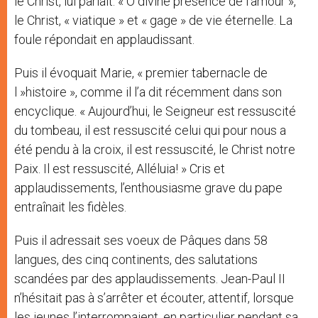
le Christ, lui parlait: « Ô divine présence de l’amour »,
le Christ, « viatique » et « gage » de vie éternelle. La
foule répondait en applaudissant.
Puis il évoquait Marie, « premier tabernacle de
l »histoire », comme il l’a dit récemment dans son
encyclique. « Aujourd’hui, le Seigneur est ressuscité
du tombeau, il est ressuscité celui qui pour nous a
été pendu à la croix, il est ressuscité, le Christ notre
Paix. Il est ressuscité, Alléluia! » Cris et
applaudissements, l’enthousiasme grave du pape
entraînait les fidèles.
Puis il adressait ses voeux de Pâques dans 58
langues, des cinq continents, des salutations
scandées par des applaudissements. Jean-Paul II
n’hésitait pas à s’arrêter et écouter, attentif, lorsque
les jeunes l’interrompaient, en particulier pendant sa