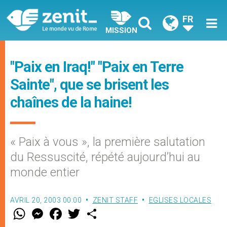
FR
MISSION
"Paix en Iraq!" "Paix en Terre
Sainte", que se brisent les
chaînes de la haine!
« Paix à vous », la première salutation
du Ressuscité, répété aujourd’hui au
monde entier
AVRIL 20, 2003 00:00
ZENIT STAFF
EGLISES LOCALES
W
M
F
T
S
h
e
a
w
h
a
s
c
i
a