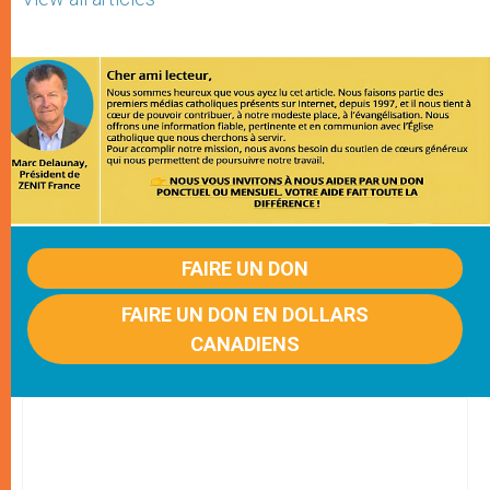
FAIRE UN DON
FAIRE UN DON EN DOLLARS
CANADIENS