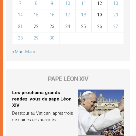
7
8
9
10
11
12
13
14
15
16
17
18
19
20
21
22
23
24
25
26
27
28
29
30
« Mar
Mai »
PAPE LÉON XIV
Les prochains grands
rendez-vous du pape Léon
XIV
De retour au Vatican, après trois
semaines de vacances