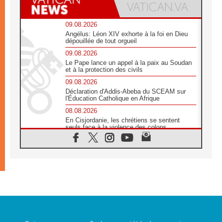
09.08.2026
Angélus: Léon XIV exhorte à la foi en Dieu
dépouillée de tout orgueil
09.08.2026
Le Pape lance un appel à la paix au Soudan
et à la protection des civils
09.08.2026
Déclaration d'Addis-Abeba du SCEAM sur
l'Éducation Catholique en Afrique
08.08.2026
En Cisjordanie, les chrétiens se sentent
seuls face à la violence des colons
08.08.2026
Léon XIV au sanctuaire de Notre Dame du
Bon Conseil à Genazzano en septembre
08.08.2026
Léon XIV: Sainte Agathe aide à contempler
la victoire de l'amour sur la mort
08.08.2026
«Relancer l'empathie», le projet Triennal d'art
des Universités catholiques