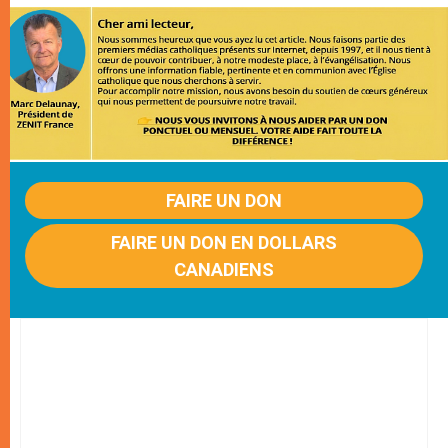
FAIRE UN DON
FAIRE UN DON EN DOLLARS
CANADIENS