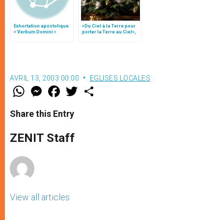
Exhortation apostolique
«Du Ciel à la Terre pour
« Verbum Domini »
porter la Terre au Ciel»,
par Mgr Francesco Follo
AVRIL 13, 2003 00:00
EGLISES LOCALES
W
M
F
T
S
h
e
a
w
h
a
s
c
i
a
t
s
e
t
r
Share this Entry
s
e
b
t
e
A
n
o
e
p
g
o
r
ZENIT Staff
p
e
k
r
View all articles