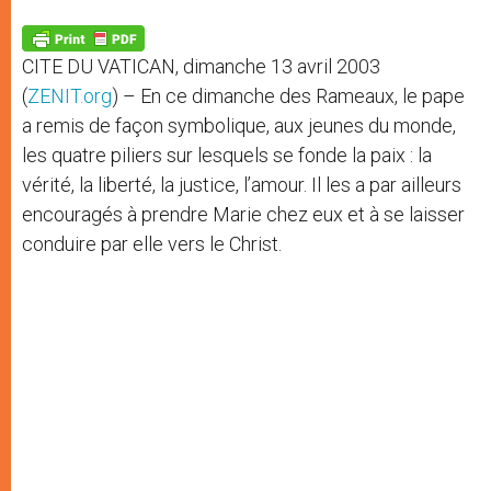
A
n
o
e
p
g
o
r
p
e
k
CITE DU VATICAN, dimanche 13 avril 2003
r
(
ZENIT.org
) – En ce dimanche des Rameaux, le pape
a remis de façon symbolique, aux jeunes du monde,
les quatre piliers sur lesquels se fonde la paix : la
vérité, la liberté, la justice, l’amour. Il les a par ailleurs
encouragés à prendre Marie chez eux et à se laisser
conduire par elle vers le Christ.