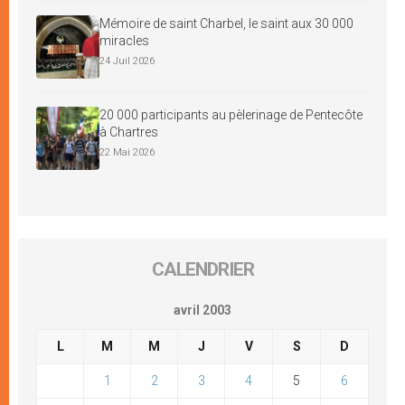
Mémoire de saint Charbel, le saint aux 30 000
miracles
24 Juil 2026
20 000 participants au pèlerinage de Pentecôte
à Chartres
22 Mai 2026
CALENDRIER
avril 2003
L
M
M
J
V
S
D
1
2
3
4
5
6