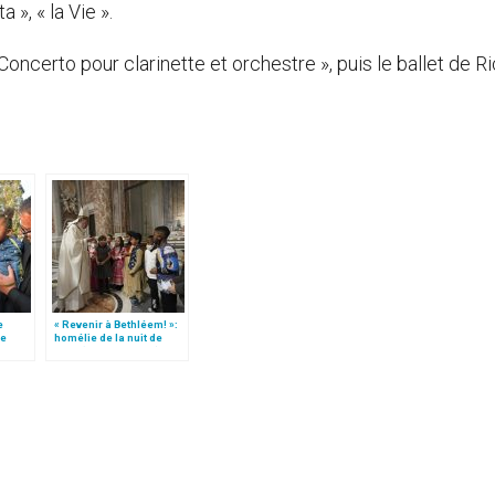
 », « la Vie ».
Concerto pour clarinette et orchestre », puis le ballet de R
e
« Revenir à Bethléem! »:
le
homélie de la nuit de
 »!
Noël (texte complet)