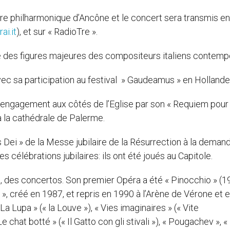
e philharmonique d’Ancône et le concert sera transmis en
ai.it
), et sur « RadioTre ».
e des figures majeures des compositeurs italiens contemp
ec sa participation au festival » Gaudeamus » en Hollande
on engagement aux côtés de l’Eglise par son « Requiem pour
à la cathédrale de Palerme.
us Dei » de la Messe jubilaire de la Résurrection à la deman
s célébrations jubilaires: ils ont été joués au Capitole.
 des concertos. Son premier Opéra a été « Pinocchio » (1
o », créé en 1987, et repris en 1990 à l’Arène de Vérone et 
La Lupa » (« la Louve »), « Vies imaginaires » (« Vite
 Le chat botté » (« Il Gatto con gli stivali »), « Pougachev », 