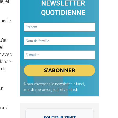
e, et
NEWSLETTER
QUOTIDIENNE
ais le
u’au
el
t avec
lence.
t de
Nous envoyons la newsletter le lundi,
ur
mardi, mercredi, jeudi et vendredi
ours
SOUTENIR ZENIT