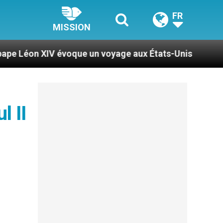
FR
MISSION
voque un voyage aux États-Unis
Le pape Léon X
l II