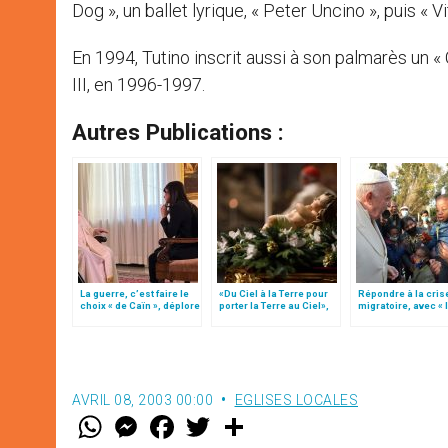
Dog », un ballet lyrique, « Peter Uncino », puis « Vita
En 1994, Tutino inscrit aussi à son palmarès un « 
III, en 1996-1997.
Autres Publications :
La guerre, c’est faire le
«Du Ciel à la Terre pour
Répondre à la cris
choix « de Caïn », déplore
porter la Terre au Ciel»,
migratoire, avec « 
le pape François
par Mgr Francesco Follo
style de l’humanité
(texte complet)
AVRIL 08, 2003 00:00
EGLISES LOCALES
W
M
F
T
S
h
e
a
w
h