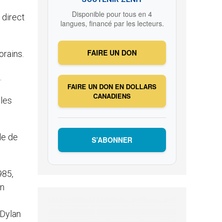
Disponible pour tous en 4
 direct
langues, financé par les lecteurs.
FAIRE UN DON
orains.
.
FAIRE UN DON EN DOLLARS
CANADIENS
 les
de de
S’ABONNER
985,
en
« Dylan