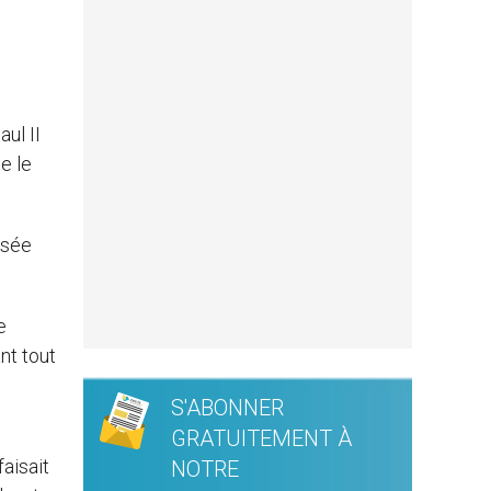
aul II
e le
osée
e
nt tout
s
S'ABONNER
GRATUITEMENT À
faisait
NOTRE