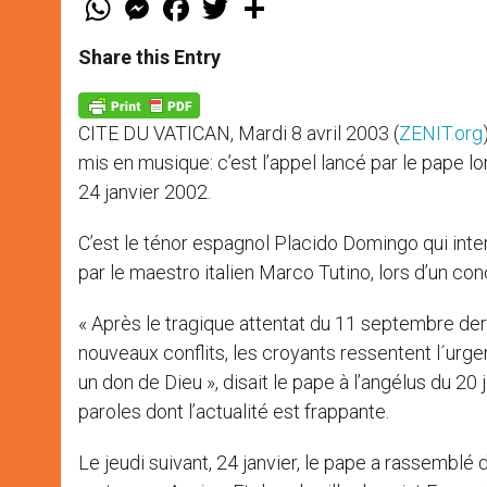
h
e
a
w
h
a
s
c
i
a
t
s
e
t
r
Share this Entry
s
e
b
t
e
A
n
o
e
p
g
o
r
p
e
k
CITE DU VATICAN, Mardi 8 avril 2003 (
ZENIT.org
r
mis en musique: c’est l’appel lancé par le pape lo
24 janvier 2002.
C’est le ténor espagnol Placido Domingo qui int
par le maestro italien Marco Tutino, lors d’un conc
« Après le tragique attentat du 11 septembre der
nouveaux conflits, les croyants ressentent l´urgenc
un don de Dieu », disait le pape à l’angélus du 20 
paroles dont l’actualité est frappante.
Le jeudi suivant, 24 janvier, le pape a rassemblé 