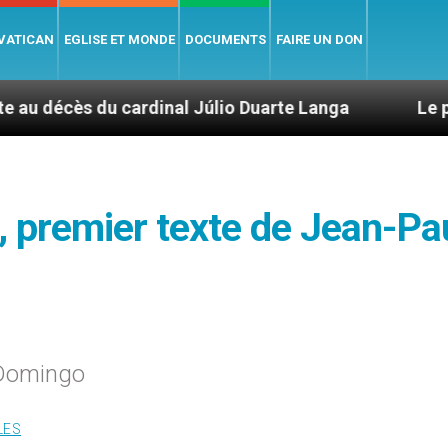
 VATICAN
EGLISE ET MONDE
DOCUMENTS
FAIRE UN DON
ardinal Júlio Duarte Langa
Le pape Léon XIV é
, premier texte de Jean-Pau
 Domingo
LES