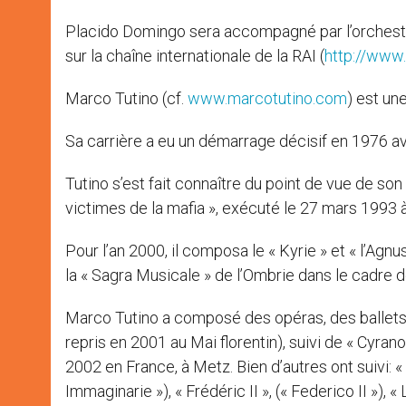
Placido Domingo sera accompagné par l’orchestr
sur la chaîne internationale de la RAI (
http://www.r
Marco Tutino (cf.
www.marcotutino.com
) est un
Sa carrière a eu un démarrage décisif en 1976 av
Tutino s’est fait connaître du point de vue de s
victimes de la mafia », exécuté le 27 mars 1993 
Pour l’an 2000, il composa le « Kyrie » et « l’Agn
la « Sagra Musicale » de l’Ombrie dans le cadre de
Marco Tutino a composé des opéras, des ballets,
repris en 2001 au Mai florentin), suivi de « Cyran
2002 en France, à Metz. Bien d’autres ont suivi: « 
Immaginarie »), « Frédéric II », (« Federico II »), «