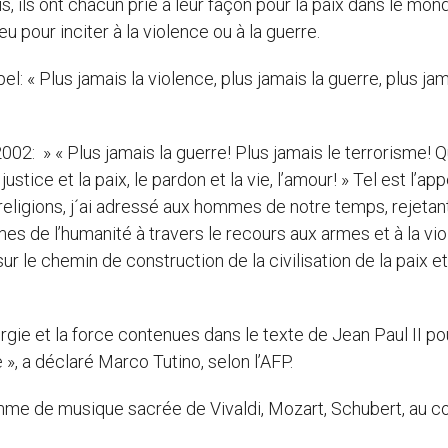
is, ils ont chacun prié à leur façon pour la paix dans le mond
u pour inciter à la violence ou à la guerre.
l: « Plus jamais la violence, plus jamais la guerre, plus jam
2002: » « Plus jamais la guerre! Plus jamais le terrorisme! Q
stice et la paix, le pardon et la vie, l’amour! » Tel est l’app
religions, j´ai adressé aux hommes de notre temps, rejetan
es de l’humanité à travers le recours aux armes et à la vio
sur le chemin de construction de la civilisation de la paix e
ergie et la force contenues dans le texte de Jean Paul II po
, a déclaré Marco Tutino, selon l’AFP.
amme de musique sacrée de Vivaldi, Mozart, Schubert, au c