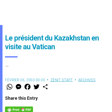
Le président du Kazakhstan en
visite au Vatican
–
FÉVRIER 06, 2003 00:00
ZENIT STAFF
ARCHIVES
W
M
F
T
S
h
e
a
w
h
a
s
c
i
a
t
s
e
t
r
Share this Entry
s
e
b
t
e
A
n
o
e
p
g
o
r