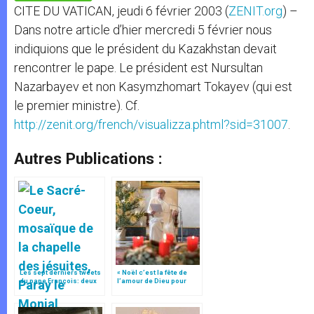
p
e
k
CITE DU VATICAN, jeudi 6 février 2003 (
ZENIT.org
) –
r
Dans notre article d’hier mercredi 5 février nous
indiquions que le président du Kazakhstan devait
rencontrer le pape. Le président est Nursultan
Nazarbayev et non Kasymzhomart Tokayev (qui est
le premier ministre). Cf.
http://zenit.org/french/visualizza.phtml?sid=31007
.
Autres Publications :
Les sept derniers tweets
« Noël c’est la fête de
du pape François: deux
l’amour de Dieu pour
antidotes à la violence
nous », tweet du pape
François