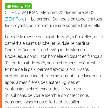
A
n
o
e
p
g
o
r
p
e
k
CITE DU VATICAN, Mercredi 25 décembre 2002
r
(
ZENIT.org
) – Le cardinal Danneels en appelle à tous
les croyants pour construire une société fraternelle.
Lors de la messe de la nuit de Noël, à Bruxelles, en la
cathédrale saints Michel et Gudule, le cardinal
Gogfried Danneels, archevêque de Malines
Bruxelles, a conclu son homélie en disant en français:
“En cette nuit de Noël, où les chrétiens célèbrent le
Prince de la paix, permettez-moi alors – sans
prétention aucune et fraternellement – de lancer un
appel à mes frères des autres Eglises et
confessions chrétiennes, des juifs et des
musulmans, de voir ensemble comment nous
pourrions joindre nos efforts et travailler