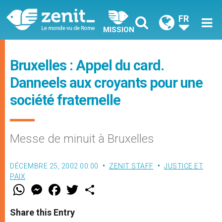
FR
MISSION
Bruxelles : Appel du card.
Danneels aux croyants pour une
société fraternelle
Messe de minuit à Bruxelles
DÉCEMBRE 25, 2002 00:00
ZENIT STAFF
JUSTICE ET
PAIX
W
M
F
T
S
h
e
a
w
h
a
s
c
i
a
t
s
e
t
r
Share this Entry
s
e
b
t
e