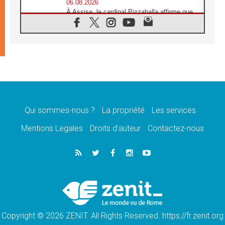
06.08.2026
À Assise, le cardinal Pizzaballa affirme que
«les chrétiens veulent la paix»
06.08.2026
Au Mexique, le cardinal Parolin invite à être
aux côtés des marginalisées
06.08.2026
À Assise, le Pape invite les jeunes à
«construire la civilisation de l'amour»
05.08.2026
La visite du Pape en Argentine portera «un
message de paix et de dignité humaine»
Qui sommes-nous ?
La propriété
Les services
05.08.2026
Mentions Legales
Droits d’auteur
Contactez-nous
«La visite du Pape en Uruguay renforcera
l'espérance» affirme Mgr Tróccoli
05.08.2026
Le nonce en Ukraine: «Il est inquiétant
d'entendre ceux qui bénissent la guerre»
05.08.2026
Léon XIV au Pérou, une lueur d'espoir pour
un peuple en quête de paix
Copyright © 2026 ZENIT. All Rights Reserved. https://fr.zenit.org