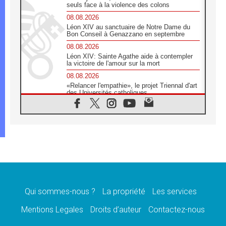
seuls face à la violence des colons
08.08.2026
Léon XIV au sanctuaire de Notre Dame du
Bon Conseil à Genazzano en septembre
08.08.2026
Léon XIV: Sainte Agathe aide à contempler
la victoire de l'amour sur la mort
08.08.2026
«Relancer l'empathie», le projet Triennal d'art
des Universités catholiques
08.08.2026
Signis 2026, donner la parole aux religieuses
catholiques
08.08.2026
Au Bangladesh, l'Église accompagne les
Dalits sur le chemin de la dignité
07.08.2026
Philippines: le vicariat apostolique de
Calapan devient un diocèse
Qui sommes-nous ?
La propriété
Les services
07.08.2026
Congo-Brazzaville: le 15 août, entre solennité
Mentions Legales
Droits d’auteur
Contactez-nous
de l'Assomption et mémoire nationale
07.08.2026