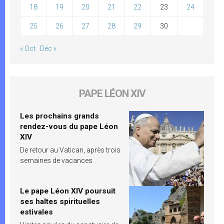
18
19
20
21
22
23
24
25
26
27
28
29
30
« Oct
Déc »
PAPE LÉON XIV
Les prochains grands
rendez-vous du pape Léon
XIV
De retour au Vatican, après trois
semaines de vacances
Le pape Léon XIV poursuit
ses haltes spirituelles
estivales