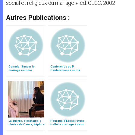
social et religieux du mariage », éd. CECC, 2002
Autres Publications :
Canada: Sauver le
Conférence du P.
mariage comme
Cantalamessa sur la
institution fondamentale
famille
reconnue par l'État
La guerre, c’est faire le
Pourquoi l’Eglise refuse-
choix « de Caïn », déplore
t-elle le mariage à deux
le pape François
partenaires du même
sexe ?