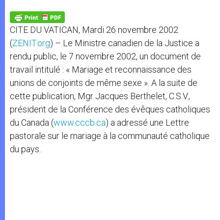
A
n
o
e
p
g
o
r
p
e
k
CITE DU VATICAN, Mardi 26 novembre 2002
r
(
ZENIT.org
) – Le Ministre canadien de la Justice a
rendu public, le 7 novembre 2002, un document de
travail intitulé : « Mariage et reconnaissance des
unions de conjoints de même sexe ». A la suite de
cette publication, Mgr Jacques Berthelet, C.S.V.,
président de la Conférence des évêques catholiques
du Canada (
www.cccb.ca
) a adressé une Lettre
pastorale sur le mariage à la communauté catholique
du pays.