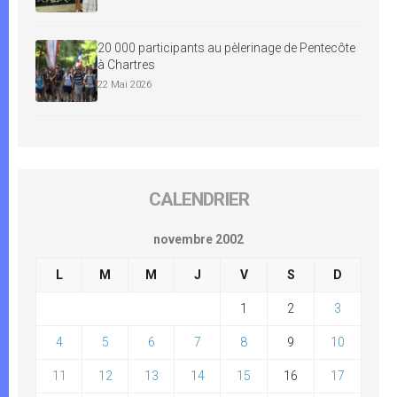
20 000 participants au pèlerinage de Pentecôte
à Chartres
22 Mai 2026
CALENDRIER
novembre 2002
L
M
M
J
V
S
D
1
2
3
4
5
6
7
8
9
10
11
12
13
14
15
16
17