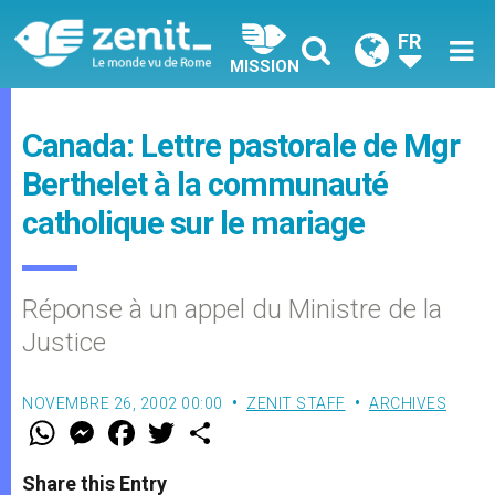
FR
MISSION
Canada: Lettre pastorale de Mgr
Berthelet à la communauté
catholique sur le mariage
Réponse à un appel du Ministre de la
Justice
NOVEMBRE 26, 2002 00:00
ZENIT STAFF
ARCHIVES
W
M
F
T
S
h
e
a
w
h
a
s
c
i
a
t
s
e
t
r
Share this Entry
s
e
b
t
e