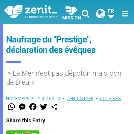
FR
MISSION
Naufrage du "Prestige",
déclaration des évêques
» La Mer n’est pas dépotoir mais don
de Dieu «
NOVEMBRE 22, 2002 00:00
ZENIT STAFF
ARCHIVES
W
M
F
T
S
h
e
a
w
h
a
s
c
i
a
t
s
e
t
r
Share this Entry
s
e
b
t
e
A
n
o
e
p
g
o
r