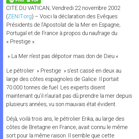
p
e
k
CITE DU VATICAN, Vendredi 22 novembre 2002
r
(
ZENIT.org
) – Voici la déclaration des Evêques
Présidents de l’Apostolat de la Mer en Espagne,
Portugal et de France à propos du naufrage du
« Prestige ».
» La Mer n’est pas dépotoir mais don de Dieu «
Le pétrolier » Prestige » s’est cassé en deux au
large des côtes espagnoles de Galice. Il portait
70.000 tonnes de fuel. Les experts disent
maintenant qu’il n’aurait pas dû prendre la mer depuis
plusieurs années, vu son mauvais état évident.
Déjà, voilà trois ans, le pétrolier Erika, au large des
côtes de Bretagne en France, avait connu le même
sort pour la même raison. Il semble que cette