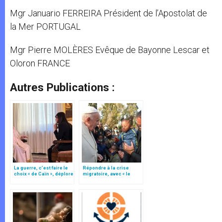
Mgr Januario FERREIRA Président de l’Apostolat de
la Mer PORTUGAL
Mgr Pierre MOLÈRES Evêque de Bayonne Lescar et
Oloron FRANCE
Autres Publications :
La guerre, c’est faire le
Répondre à la crise
choix « de Caïn », déplore
migratoire, avec « le
le pape François
style de l’humanité »!
(texte complet)