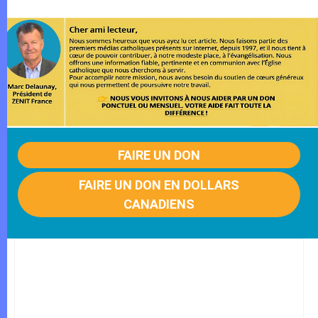
FAIRE UN DON
FAIRE UN DON EN DOLLARS
CANADIENS