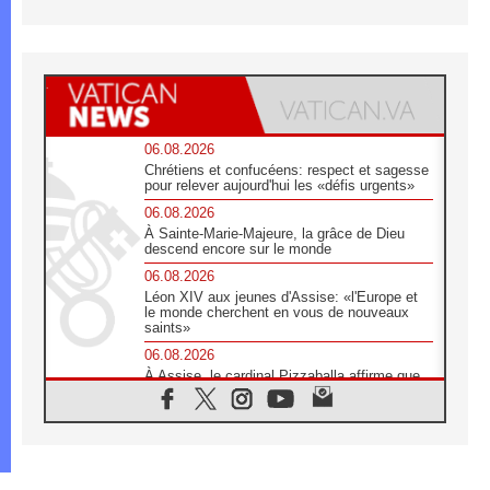
06.08.2026
Chrétiens et confucéens: respect et sagesse
pour relever aujourd'hui les «défis urgents»
06.08.2026
À Sainte-Marie-Majeure, la grâce de Dieu
descend encore sur le monde
06.08.2026
Léon XIV aux jeunes d'Assise: «l'Europe et
le monde cherchent en vous de nouveaux
saints»
06.08.2026
À Assise, le cardinal Pizzaballa affirme que
«les chrétiens veulent la paix»
06.08.2026
Au Mexique, le cardinal Parolin invite à être
aux côtés des marginalisées
06.08.2026