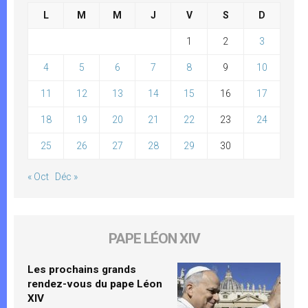
L
M
M
J
V
S
D
1
2
3
4
5
6
7
8
9
10
11
12
13
14
15
16
17
18
19
20
21
22
23
24
25
26
27
28
29
30
« Oct
Déc »
PAPE LÉON XIV
Les prochains grands
rendez-vous du pape Léon
XIV