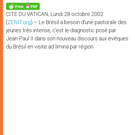
A
n
o
e
p
g
o
r
p
e
k
CITE DU VATICAN, Lundi 28 octobre 2002
r
(
ZENIT.org
) – Le Brésil a besoin d’une pastorale des
jeunes très intense, c’est le diagnostic posé par
Jean-Paul II dans son nouveau discours aux évêques
du Brésil en visite ad limina par région.