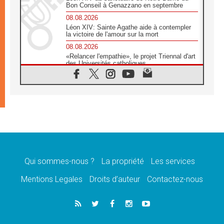
Bon Conseil à Genazzano en septembre
08.08.2026
Léon XIV: Sainte Agathe aide à contempler
la victoire de l'amour sur la mort
08.08.2026
«Relancer l'empathie», le projet Triennal d'art
des Universités catholiques
08.08.2026
Signis 2026, donner la parole aux religieuses
catholiques
08.08.2026
Au Bangladesh, l'Église accompagne les
Dalits sur le chemin de la dignité
07.08.2026
Philippines: le vicariat apostolique de
Calapan devient un diocèse
Qui sommes-nous ?
La propriété
Les services
07.08.2026
Congo-Brazzaville: le 15 août, entre solennité
Mentions Legales
Droits d’auteur
Contactez-nous
de l'Assomption et mémoire nationale
07.08.2026
«La paix commence par l'empathie» estime
le cardinal Parolin
07.08.2026