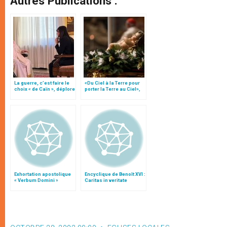
Autres Publications :
La guerre, c’est faire le
«Du Ciel à la Terre pour
choix « de Caïn », déplore
porter la Terre au Ciel»,
le pape François
par Mgr Francesco Follo
Exhortation apostolique
Encyclique de Benoît XVI :
« Verbum Domini »
Caritas in veritate