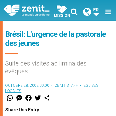
FR
MISSION
Brésil: L'urgence de la pastorale
des jeunes
Suite des visites ad limina des
évêques
OCTOBRE 28, 2002 00:00
ZENIT STAFF
EGLISES
LOCALES
W
M
F
T
S
h
e
a
w
h
a
s
c
i
a
t
s
e
t
r
Share this Entry
s
e
b
t
e