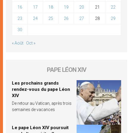
16
17
18
19
20
21
22
23
24
25
26
27
28
29
30
« Août
Oct »
PAPE LÉON XIV
Les prochains grands
rendez-vous du pape Léon
XIV
De retour au Vatican, après trois
semaines de vacances
Le pape Léon XIV poursuit