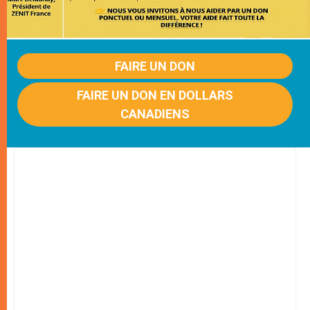
FAIRE UN DON
FAIRE UN DON EN DOLLARS
CANADIENS