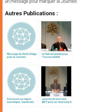
un message pour marquer la Journée.
Autres Publications :
Message du Saint-Siège
Le Vatican plaide pour
pour la Journée
"l'accessibilité
mondiale du tourisme
universelle" et un
"tourisme pour tous"
Paroisses en région
Journée du tourisme
touristique: "pastorale
2017: pour un «tourisme à
de l'amabilité" et
visage humain»
hospitalité