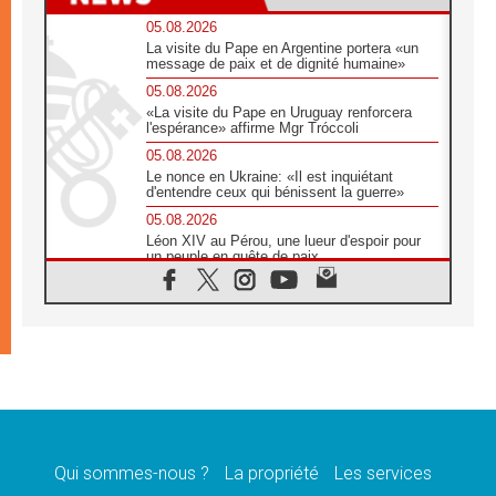
05.08.2026
La visite du Pape en Argentine portera «un
message de paix et de dignité humaine»
05.08.2026
«La visite du Pape en Uruguay renforcera
l'espérance» affirme Mgr Tróccoli
05.08.2026
Le nonce en Ukraine: «Il est inquiétant
d'entendre ceux qui bénissent la guerre»
05.08.2026
Léon XIV au Pérou, une lueur d'espoir pour
un peuple en quête de paix
05.08.2026
SCEAM: L'Église en Afrique vers
l'Assemblée ecclésiale de 2028 depuis
Addis-Abeba
05.08.2026
Le Pape exprime ses condoléances suite au
décès du cardinal Júlio Langa
05.08.2026
Le Pape attendu en novembre en Uruguay,
en Argentine et au Pérou
Qui sommes-nous ?
La propriété
Les services
05.08.2026