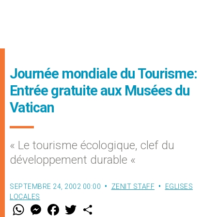
Journée mondiale du Tourisme:
Entrée gratuite aux Musées du
Vatican
« Le tourisme écologique, clef du
développement durable «
SEPTEMBRE 24, 2002 00:00
ZENIT STAFF
EGLISES
LOCALES
W
M
F
T
S
h
e
a
w
h