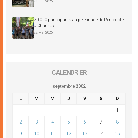
24 Juil 2026
20 000 participants au pèlerinage de Pentecôte
à Chartres
22 Mai 2026
CALENDRIER
septembre 2002
L
M
M
J
V
S
D
1
2
3
4
5
6
7
8
9
10
11
12
13
14
15