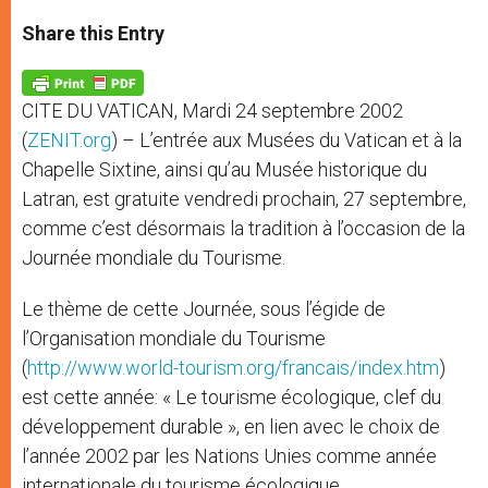
a
s
c
i
a
t
s
e
t
r
Share this Entry
s
e
b
t
e
A
n
o
e
p
g
o
r
p
e
k
CITE DU VATICAN, Mardi 24 septembre 2002
r
(
ZENIT.org
) – L’entrée aux Musées du Vatican et à la
Chapelle Sixtine, ainsi qu’au Musée historique du
Latran, est gratuite vendredi prochain, 27 septembre,
comme c’est désormais la tradition à l’occasion de la
Journée mondiale du Tourisme.
Le thème de cette Journée, sous l’égide de
l’Organisation mondiale du Tourisme
(
http://www.world-tourism.org/francais/index.htm
)
est cette année: « Le tourisme écologique, clef du
développement durable », en lien avec le choix de
l’année 2002 par les Nations Unies comme année
internationale du tourisme écologique.